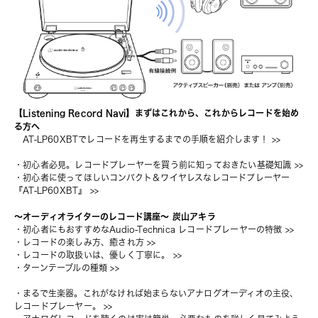
【Listening Record Navi】まずはこれから、これからレコードを始め
る方へ
AT-LP60XBTでレコードを再生するまでの手順を紹介します！
 >>
・
初心者必見。レコードプレーヤーを買う前に知っておきたい基礎知識
 >>
・
初心者に使ってほしいコンパクト＆ワイヤレスなレコードプレーヤー
『AT-LP60XBT』
 >>
〜オーディオライターのレコード講座〜 炭山アキラ
・
初心者にもおすすめなAudio-Technica レコードプレーヤーの特徴
 >>
・
レコードの楽しみ方、癒され方
 >>
・
レコードの取扱いは、優しく丁寧に。
 >>
・
ターンテーブルの種類
 >>
・
まるで生楽器。これがなければ始まらないアナログオーディオの主役、
レコードプレーヤー。
 >>