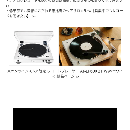
・
アナログレコードを聴くのは実は簡単。必要なものを詳しく見てみよう
>>
・
低予算でも音響にこだわる恵比寿のヘアサロンRaw【営業中でもレコー
ドを聴きたい】
 >>
※
オンラインストア限定 レコードプレーヤー AT-LP60XBT WW(ホワイ
ト) 製品ページ
 >>