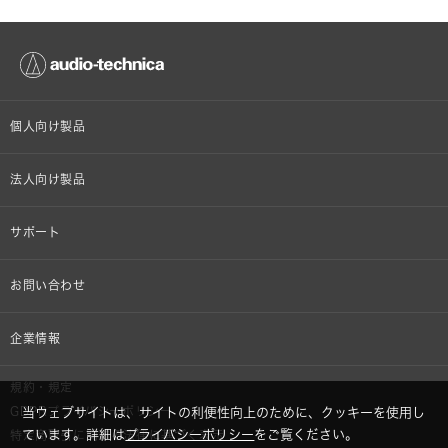
個人向け製品
オンラインストア限定
法人向け製品
ヘッドホン
設備音響機器
サポート
イヤホン
カラオケ機器製品
個人向け製品サポート
お問い合わせ
マイクロホン
産業用クリーニング製品
法人向け製品サポート
その他、メディア 取材関連等のお問い合わせ
企業情報
アナログ
OEM/ODM
Global Support
株式会社オーディオテクニカ
規約・規定
AVアクセサリー
半導体レーザー応用製品
GDPRプライバシーポリシー
当ウェブサイトは、サイトの利便性向上のために、クッキーを使用し
採用情報
ています。詳細は
プライバシーポリシー
をご覧ください。
特定商取引に関する法律に基づく表示
車載製品