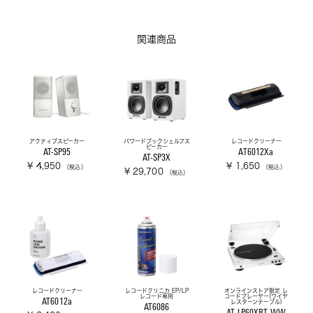
関連商品
アクティブスピーカー
パワードブックシェルフス
レコードクリーナー
ピーカー
AT-SP95
AT6012Xa
AT-SP3X
¥ 4,950
¥ 1,650
（税込）
（税込）
¥ 29,700
（税込）
レコードクリーナー
レコードクリニカ EP/LP
オンラインストア限定 レ
レコード専用
コードプレーヤー(ワイヤ
AT6012a
レスターンテーブル)
AT6086