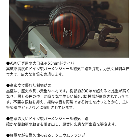
●AWKT専用の大口径φ53mmドライバー
高磁束密度のドイツ製パーメンジュール磁気回路を採用。力強く鮮明な描
写力で、広大な音場を実現します。
●高密度で優れた制振効果
黒檀は、歴史の長い貴重な木材です。樹齢約200年を超えると比重が高く
なり、黒と茶色の杢目が織りなす美しい縞(しま)模様が形成されていきま
す。不要な振動を抑え、純粋な音を再現できる特性を持つことから、主に
管楽器やピアノなどに採用されています。
●効率の良いドイツ製パーメンジュール磁気回路
確かな振動板の動きを引き出し、原音に忠実な再生音を導きます。
●軽量ながら耐久性のあるチタニウムフランジ