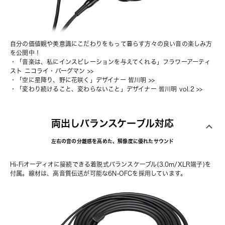
自分の価値観や美意識にこだわりをもって暮らす方々の良い音の楽しみ方
を公開中！
・
「音楽は、私にインスピレーションを与えてくれる」フラワーアーティ
スト ニコライ・バーグマン
 >>
・
「空に星降り、野に花咲く」デザイナー 皆川明
 >>
・
「変わり続けること、変わらないこと」デザイナー 皆川明 vol.2
 >>
両出しバランスケーブル対応
左右の音の分離感を高めた、解像度に優れたサウンド
Hi-Fiオーディオに接続できる着脱式バランスケーブル(3.0m/XLR端子)を
付属。線材は、高音質伝送が可能な6N-OFCを採用しています。