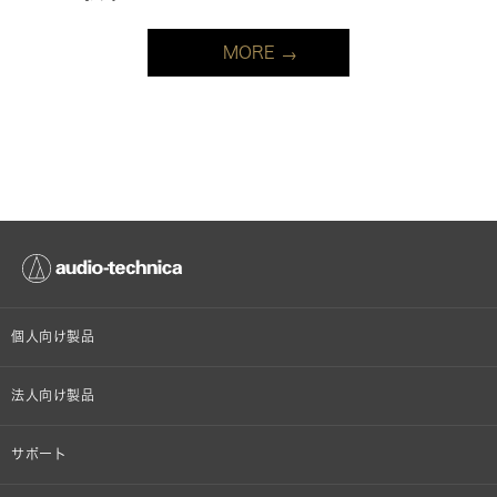
MORE
個人向け製品
オンラインストア限定
法人向け製品
ヘッドホン
設備音響機器
サポート
イヤホン