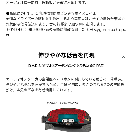
オーディオ信号に対し振動板が正確に反応します。
●高純度の6N-OFC(無酸素銅)*ボビン巻きボイスコイル
最適なドライバーの駆動を生み出せるよう専用設計。全ての周波数帯域で
理想的な信号伝送により、音の輪郭まで細やかに表現します。
＊6N-OFC：99.99997％の高純度無酸素銅　OFC=Oxygen-Free Copp
er
伸びやかな低音を再現
D.A.D.S.(ダブルエアーダンピングシステム)構造(PAT.)
オーディオテクニカの密閉型ヘッドホンに採用している独自の二重構造。
伸びやかな低音を再現するため、音響室内に大きさの異なる2つの空間を
設け、空気のバネを有効活用しています。