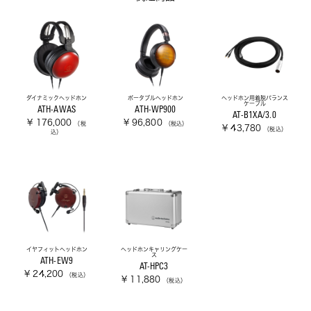
ダイナミックヘッドホン
ポータブルヘッドホン
ヘッドホン用着脱バランス
ケーブル
ATH-AWAS
ATH-WP900
AT-B1XA/3.0
¥ 176,000
¥ 96,800
（税
（税込）
¥ 43,780
（税込）
込）
イヤフィットヘッドホン
ヘッドホンキャリングケー
ス
ATH-EW9
AT-HPC3
¥ 24,200
（税込）
¥ 11,880
（税込）