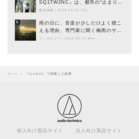
SQ1TW2NC』は、都市の“止まり
木”になり得るーシンガーソングライ
製品情報
｜
2026.04.30 Thu
ター浮（Buoy）
雨の日に、音楽が少しだけよく聴こ
5
える理由。専門家に聞く梅雨のサウ
ンドスケープ
インタビュー
｜
2026.06.15 Mon
ホーム
＞
「Credit5」で検索した結果
個人向け製品サイト
法人向け製品サイト