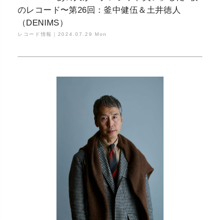
のレコード〜第26回：釜中健伍＆土井徳人
（DENIMS）
レコード情報｜
2024.07.29 Mon