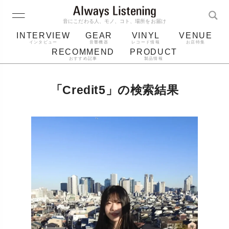
音にこだわる人、モノ、コト、場所をお届け
INTERVIEW
GEAR
VINYL
VENUE
インタビュー
音響機器
レコード情報
お店特集
RECOMMEND
PRODUCT
おすすめ記事
製品情報
レコード
プレーヤー
音質
スピーカー
「Credit5」の検索結果
ジャケット
bluetooth
アルバム
レコード針