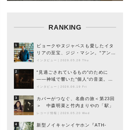
RANKING
ビョークやヌジャベスも愛したイタ
1
リアの至宝、ジジ・マシン。“アンビ
エントの巨匠”が明かす創作の原点
インタビュー
｜
2026.05.28 Thu
と、「動き」に満ちた最新作の背景
“見過ごされているもの“のために
2
――神域で響いた“個人“の音楽。冥
丁の『赤城 夜神楽』をレポート
インタビュー
｜
2026.06.19 Fri
カバーがつなぐ、名曲の旅＜第23回
3
＞ 中森明菜と竹内まりやの「駅」
レコード情報
｜
2026.05.20 Wed
新型ノイキャンイヤホン『ATH-
4