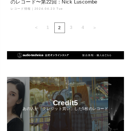
のレコード〜第22回：Nick Luscombe
レコード情報｜
2024.04.23 Tue
＜
1
3
4
2
＞
Credit5
あの人が「クレジット買い」した5枚のレコード