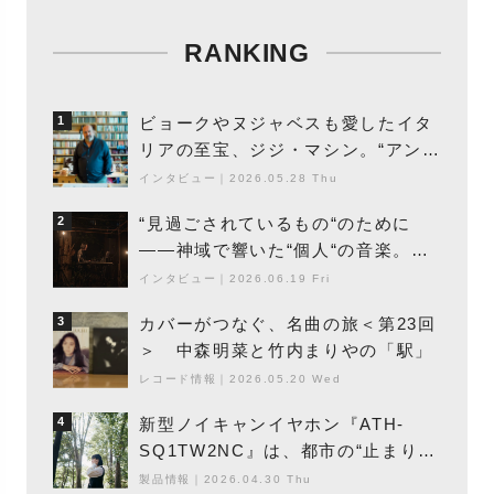
RANKING
ビョークやヌジャベスも愛したイタ
1
リアの至宝、ジジ・マシン。“アンビ
エントの巨匠”が明かす創作の原点
インタビュー
｜
2026.05.28 Thu
と、「動き」に満ちた最新作の背景
“見過ごされているもの“のために
2
――神域で響いた“個人“の音楽。冥
丁の『赤城 夜神楽』をレポート
インタビュー
｜
2026.06.19 Fri
カバーがつなぐ、名曲の旅＜第23回
3
＞ 中森明菜と竹内まりやの「駅」
レコード情報
｜
2026.05.20 Wed
新型ノイキャンイヤホン『ATH-
4
SQ1TW2NC』は、都市の“止まり
木”になり得るーシンガーソングライ
製品情報
｜
2026.04.30 Thu