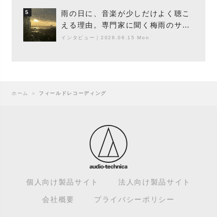
ター浮（Buoy）
雨の日に、音楽が少しだけよく聴こ
5
える理由。専門家に聞く梅雨のサウ
ンドスケープ
インタビュー
｜
2026.06.15 Mon
ホーム
＞
フィールドレコーディング
個人向け製品サイト
法人向け製品サイト
会社概要
プライバシーポリシー