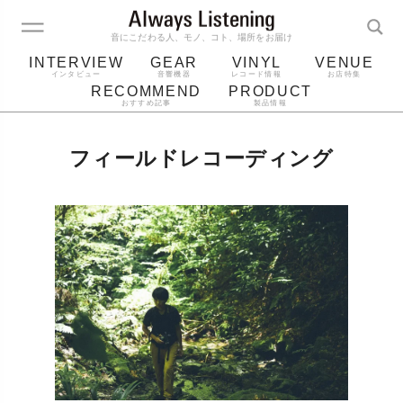
音にこだわる人、モノ、コト、場所をお届け
INTERVIEW
GEAR
VINYL
VENUE
インタビュー
音響機器
レコード情報
お店特集
RECOMMEND
PRODUCT
おすすめ記事
製品情報
レコード
プレーヤー
音質
スピーカー
フィールドレコーディング
ジャケット
bluetooth
アルバム
レコード針