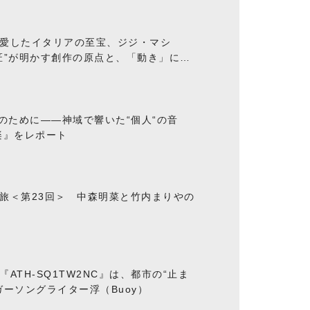
愛したイタリアの至宝、ジジ・マシ
匠”が明かす創作の原点と、「動き」に満
“のために――神域で響いた“個人“の音
楽』をレポート
旅＜第23回＞ 中森明菜と竹内まりやの
ATH-SQ1TW2NC』は、都市の“止ま
ーソングライター浮（Buoy）