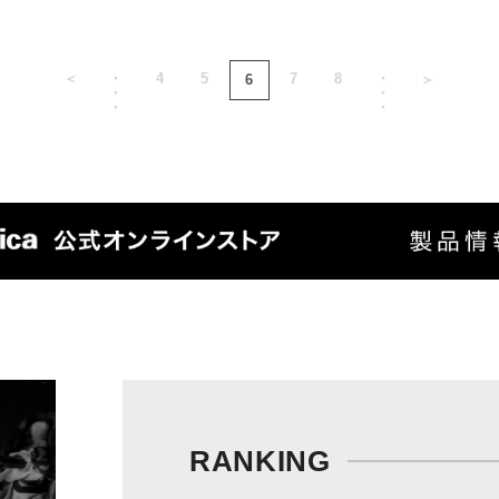
＜
・
4
5
7
8
・
6
＞
・
・
・
・
RANKING