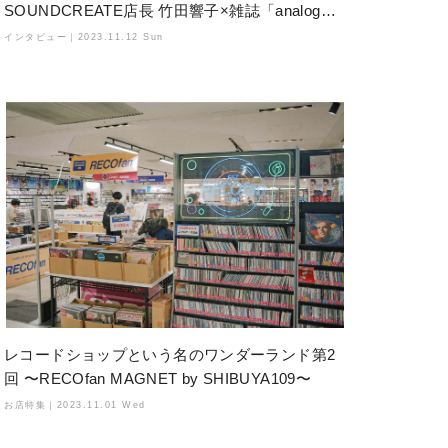
SOUNDCREATE店長 竹田響子×雑誌「analog」
編集長 野間美紀子
インタビュー｜
2023.11.12 Sun
レコードショップという名のワンダーランド第2
回 〜RECOfan MAGNET by SHIBUYA109〜
お店特集｜
2023.11.01 Wed