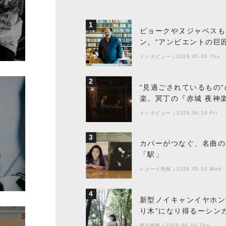
1
ビョークやヌジャベスも
ン。“アンビエントの巨
ちた最新作の背景
インタビュー
｜
2026.05.28 Thu
2
“見過ごされているもの
楽。冥丁の『赤城 夜神
インタビュー
｜
2026.06.19 Fri
3
カバーがつなぐ、名曲の
「駅」
レコード情報
｜
2026.05.20 Wed
4
新型ノイキャンイヤホン『
り木”になり得るーシンガ
製品情報
｜
2026.04.30 Thu