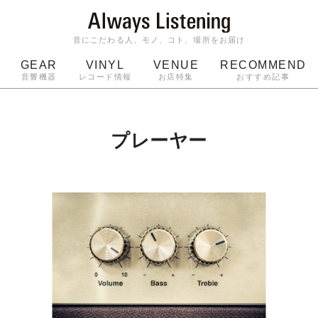
音にこだわる人、モノ、コト、場所をお届け
GEAR
VINYL
VENUE
RECOMMEND
音響機器
レコード情報
お店特集
おすすめ記事
スピーカー
ジャケット
bluetooth
アルバム
ッジ
マイク
ターンテーブル
Audio-Technica
プレーヤー