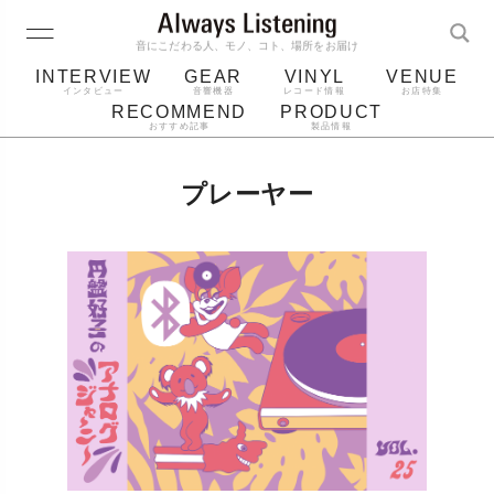
音にこだわる人、モノ、コト、場所をお届け
INTERVIEW
GEAR
VINYL
VENUE
インタビュー
音響機器
レコード情報
お店特集
RECOMMEND
PRODUCT
おすすめ記事
製品情報
レコード
プレーヤー
音質
スピーカー
プレーヤー
ジャケット
bluetooth
アルバム
レコード針