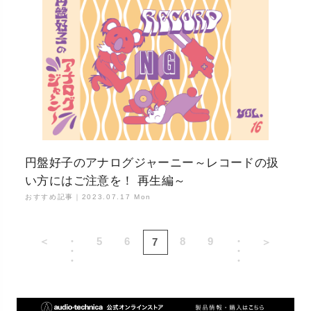
円盤好子のアナログジャーニー～レコードの扱
い方にはご注意を！ 再生編～
おすすめ記事｜
2023.07.17 Mon
＜
・
5
6
8
9
・
7
＞
・
・
・
・