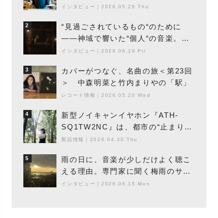
エントの巨匠”が明かす創作の原点
インタビュー
｜
2026.05.28 Thu
と、「動き」に満ちた最新作の背景
“見過ごされているもの“のために
2
――神域で響いた“個人“の音楽。冥
丁の『赤城 夜神楽』をレポート
インタビュー
｜
2026.06.19 Fri
カバーがつなぐ、名曲の旅＜第23回
3
＞ 中森明菜と竹内まりやの「駅」
レコード情報
｜
2026.05.20 Wed
新型ノイキャンイヤホン『ATH-
4
SQ1TW2NC』は、都市の“止まり
木”になり得るーシンガーソングライ
製品情報
｜
2026.04.30 Thu
ター浮（Buoy）
雨の日に、音楽が少しだけよく聴こ
5
える理由。専門家に聞く梅雨のサウ
ンドスケープ
インタビュー
｜
2026.06.15 Mon