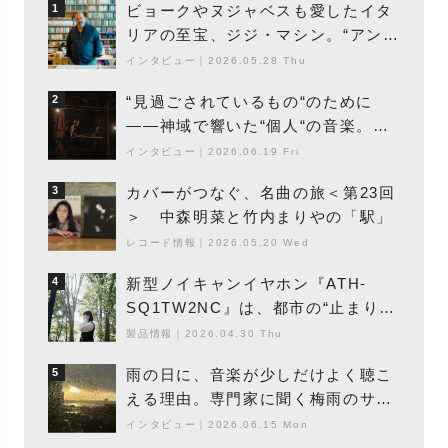
ビョークやヌジャベスも愛したイタ
1
リアの至宝、ジジ・マシン。“アンビ
エントの巨匠”が明かす創作の原点
インタビュー
｜
2026.05.28 Thu
と、「動き」に満ちた最新作の背景
“見過ごされているもの“のために
2
――神域で響いた“個人“の音楽。冥
丁の『赤城 夜神楽』をレポート
インタビュー
｜
2026.06.19 Fri
カバーがつなぐ、名曲の旅＜第23回
3
＞ 中森明菜と竹内まりやの「駅」
レコード情報
｜
2026.05.20 Wed
新型ノイキャンイヤホン『ATH-
4
SQ1TW2NC』は、都市の“止まり
木”になり得るーシンガーソングライ
製品情報
｜
2026.04.30 Thu
ター浮（Buoy）
雨の日に、音楽が少しだけよく聴こ
5
える理由。専門家に聞く梅雨のサウ
ンドスケープ
インタビュー
｜
2026.06.15 Mon