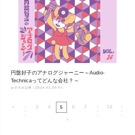
円盤好子のアナログジャーニー～Audio-
Technicaってどんな会社？～
おすすめ記事｜
2024.01.05 Fri
＜
・
3
4
6
7
・
10
・
5
・
・
・
・
・
・
＞