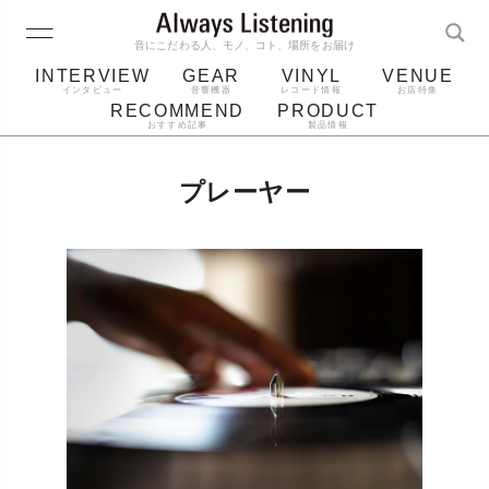
音にこだわる人、モノ、コト、場所をお届け
INTERVIEW
GEAR
VINYL
VENUE
インタビュー
音響機器
レコード情報
お店特集
RECOMMEND
PRODUCT
おすすめ記事
製品情報
レコード
プレーヤー
音質
スピーカー
プレーヤー
ジャケット
bluetooth
アルバム
レコード針