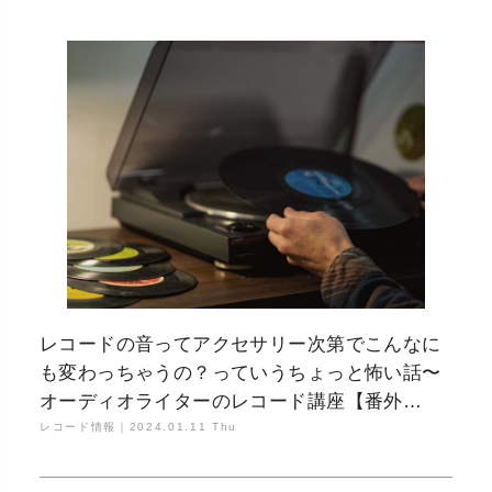
レコードの音ってアクセサリー次第でこんなに
も変わっちゃうの？っていうちょっと怖い話〜
オーディオライターのレコード講座【番外
編】〜
レコード情報｜
2024.01.11 Thu