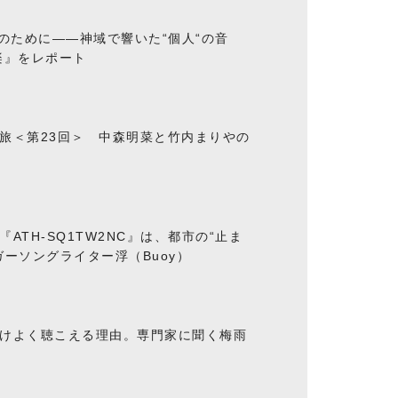
“のために――神域で響いた“個人“の音
楽』をレポート
旅＜第23回＞ 中森明菜と竹内まりやの
ATH-SQ1TW2NC』は、都市の“止ま
ーソングライター浮（Buoy）
けよく聴こえる理由。専門家に聞く梅雨