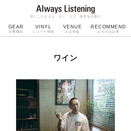
音にこだわる人、モノ、コト、場所をお届け
GEAR
VINYL
VENUE
RECOMMEND
音響機器
レコード情報
お店特集
おすすめ記事
スピーカー
ジャケット
bluetooth
アルバム
ッジ
マイク
ターンテーブル
Audio-Technica
ワイン