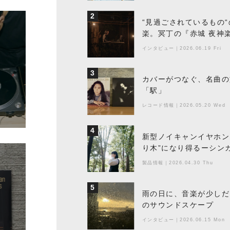
2
“見過ごされているもの
楽。冥丁の『赤城 夜神
インタビュー
｜
2026.06.19 Fri
3
カバーがつなぐ、名曲の
「駅」
レコード情報
｜
2026.05.20 Wed
4
新型ノイキャンイヤホン『
り木”になり得るーシンガ
製品情報
｜
2026.04.30 Thu
5
雨の日に、音楽が少しだ
のサウンドスケープ
インタビュー
｜
2026.06.15 Mon