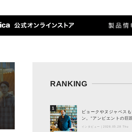
RANKING
1
ビョークやヌジャベスも
ン。“アンビエントの巨
ちた最新作の背景
インタビュー
｜
2026.05.28 Thu