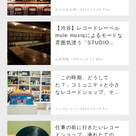
おすすめ記事｜2021.12.30 Thu
【渋谷】レコードレーベル
mule musiqによるモードな
雰囲気漂う「STUDIO
MULE」
お店特集｜2021.12.27 Mon
「この時期、どうして
た？」コミュニティと小さ
なレコードショップ、それ
ぞれのリアル(3)
インタビュー｜2021.11.19 Fri
仕事の前に行きたいレコー
ドショップ。淹れたての