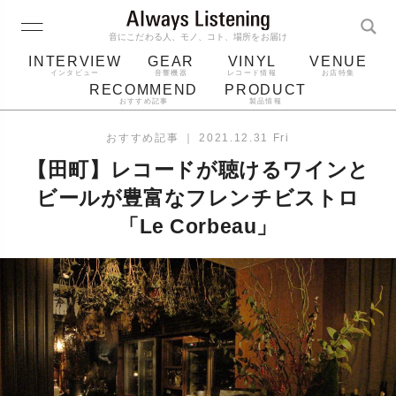
音にこだわる人、モノ、コト、場所をお届け
INTERVIEW
GEAR
VINYL
VENUE
インタビュー
音響機器
レコード情報
お店特集
RECOMMEND
PRODUCT
おすすめ記事
製品情報
レコード
プレーヤー
音質
スピーカー
おすすめ記事
｜
2021.12.31 Fri
ジャケット
bluetooth
アルバム
【田町】レコードが聴けるワインと
レコード針
ビールが豊富なフレンチビストロ
「Le Corbeau」