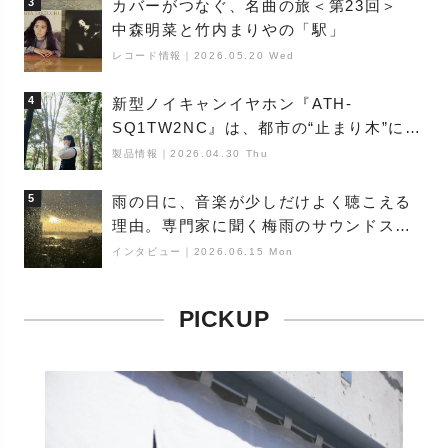
3
カバーがつなぐ、名曲の旅＜第23回＞
中森明菜と竹内まりやの「駅」
レコード情報
｜
2026.05.20 Wed
4
新型ノイキャンイヤホン『ATH-
SQ1TW2NC』は、都市の“止まり木”にな
り得るーシンガーソングライター浮
製品情報
｜
2026.04.30 Thu
（Buoy）
5
雨の日に、音楽が少しだけよく聴こえる
理由。専門家に聞く梅雨のサウンドス
ケープ
インタビュー
｜
2026.06.15 Mon
PICKUP