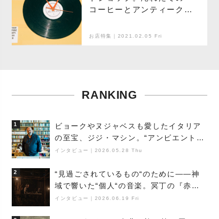
コーヒーとアンティークに
触れて、大人はゆっくり目
を覚ます
お店特集｜2021.02.05 Fri
RANKING
1
ビョークやヌジャベスも愛したイタリア
の至宝、ジジ・マシン。“アンビエントの
巨匠”が明かす創作の原点と、「動き」に
インタビュー
｜
2026.05.28 Thu
満ちた最新作の背景
2
“見過ごされているもの“のために――神
域で響いた“個人“の音楽。冥丁の『赤城
夜神楽』をレポート
インタビュー
｜
2026.06.19 Fri