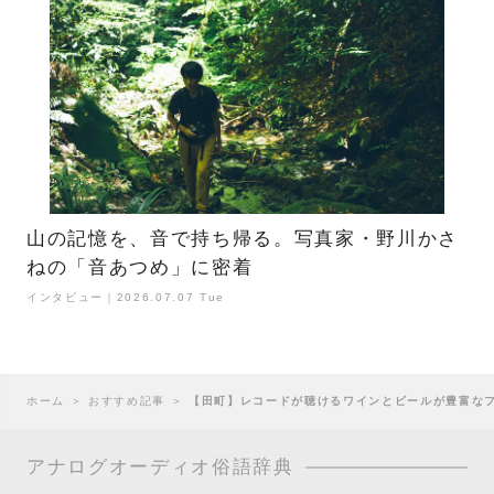
山の記憶を、音で持ち帰る。写真家・野川かさ
ねの「音あつめ」に密着
インタビュー｜2026.07.07 Tue
ホーム
＞
おすすめ記事
＞
【田町】レコードが聴けるワインとビールが豊富なフレン
アナログオーディオ俗語辞典