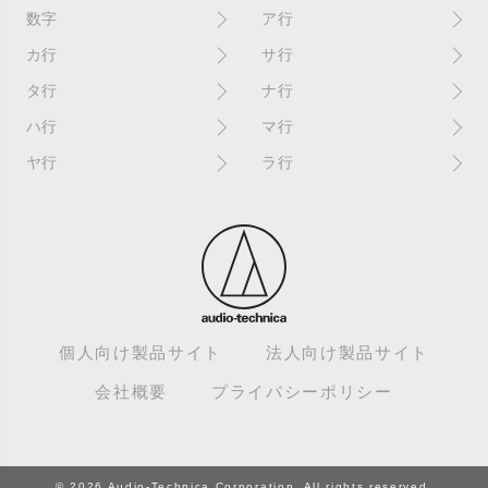
数字
ア行
10インチ
RPM(33,45)
カ行
サ行
12インチシングル
アイソレーター
書き込み
サイン
タ行
ナ行
4チャンネル
赤盤
歌詞カード
サンプラー
ターンテーブル
アセテート盤
2枚使い
ハ行
マ行
歌詞記載ジャケット
CDJ
ダイカット
頭出し
New（レコードコンディショ
ガチャ盤
ハウリング
シールド盤
マスターテンポ
ン）
ヤ行
ラ行
ダイナフレックス
EPアダプター
カットアウト
剥がれ
重量盤
マスターボリューム
New（カバーコンディショ
ダブルジャケット
汚れ
EPレコード
ライナー / ライナーノーツ
ン）
カットイン
バックスピン
シュリンク / シュリンク付き
マスタリング
チャンネル
イコライザー / EQ
ラッカー盤
角折れ / 角潰れ
パテントスリーブ
シュリンク残存
マトリックス番号
チリノイズ
インシュレーター
リイシュー / 再発
壁（壁レコ）
バトルDJ
白盤
未開封
テープ
インナースリーブ
リミックス
紙ジャケ
バトルブレイクス
針圧
ミキサー
DJコントローラー
ウォーターダメージ
ループ
カラー盤
針飛び
スクラッチ
耳
Discogs（ディスコグス）
内袋
ループ溝/ロックド・グルーヴ/
ガリ
盤反り
スタビライザー
M / NM（レコードコンディ
ループ集
出音
EX（レコードコンディショ
ション）
カンパニースリーブ
パンチホール
スチレン盤
ン）
レーベルダメージ
個人向け製品サイト
法人向け製品サイト
テストプレス
M / NM（カバーコンディショ
CUE
B2B
ステッカー
EX（カバーコンディション）
ロータリーミキサー
ン）
デッドワックス
会社概要
プライバシーポリシー
キューバーン
ビートジャグリング
ステレオ
エサ箱
ロングミックス
モニター
特典付き
組み合わせ
ヒートダメージ
スピンドルマーク
SE
モニタリング
トランスフォーマー
グルーブガード/GG
ビートマッチング
スリップシート
SPレコード
モノラル
トリックプレイ
ゲイン
BPM
スリップマット / ゴムマット
エディット
ドリルホール
© 2026 Audio-Technica Corporation. All rights reserved.