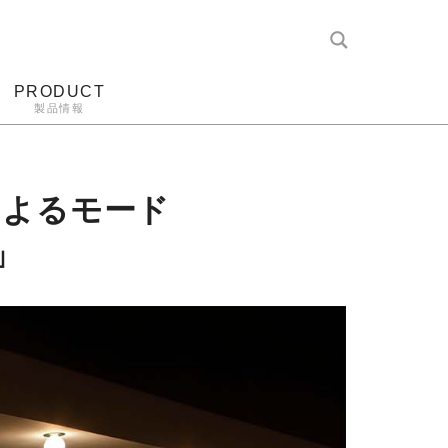
PRODUCT
製品情報
レコード針
ヘッドホン
アンプ
アナログ
qによるモード
」