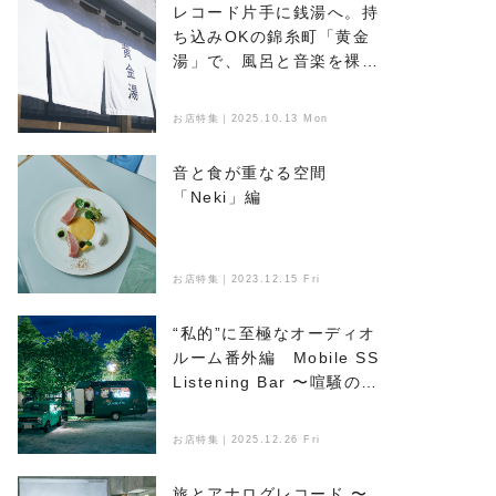
レコード片手に銭湯へ。持
ち込みOKの錦糸町「黄金
湯」で、風呂と音楽を裸で
浴びる
お店特集｜2025.10.13 Mon
音と食が重なる空間
「Neki」編
お店特集｜2023.12.15 Fri
“私的”に至極なオーディオ
ルーム番外編 Mobile SS
Listening Bar 〜喧騒のな
かで音楽とお酒を楽しめ
る、新たなオアシス〜
お店特集｜2025.12.26 Fri
旅とアナログレコード 〜