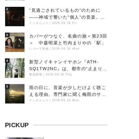
点と、「動き」に満ちた最新作の背
2
“見過ごされているもの“のために
景
――神域で響いた“個人“の音楽。冥
丁の『赤城 夜神楽』をレポート
インタビュー
｜
2026.06.19 Fri
3
カバーがつなぐ、名曲の旅＜第23回
＞ 中森明菜と竹内まりやの「駅」
レコード情報
｜
2026.05.20 Wed
4
新型ノイキャンイヤホン『ATH-
SQ1TW2NC』は、都市の“止まり
木”になり得るーシンガーソングラ
製品情報
｜
2026.04.30 Thu
イター浮（Buoy）
5
雨の日に、音楽が少しだけよく聴こ
える理由。専門家に聞く梅雨のサウ
ンドスケープ
インタビュー
｜
2026.06.15 Mon
PICKUP