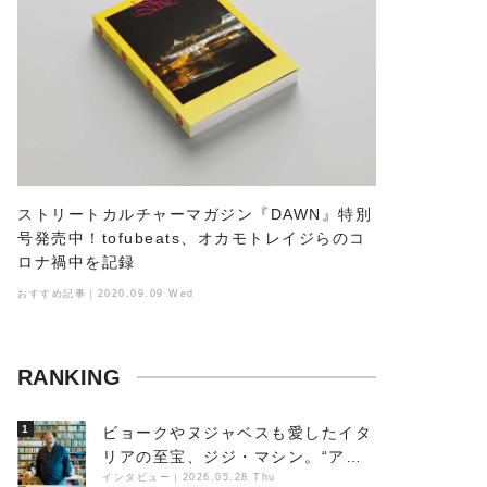
ストリートカルチャーマガジン『DAWN』特別
号発売中！tofubeats、オカモトレイジらのコ
ロナ禍中を記録
おすすめ記事｜2020.09.09 Wed
RANKING
1
ビョークやヌジャベスも愛したイタ
リアの至宝、ジジ・マシン。“アン
ビエントの巨匠”が明かす創作の原
インタビュー
｜
2026.05.28 Thu