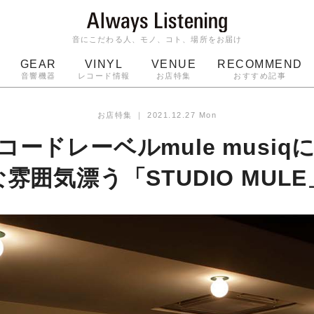
音にこだわる人、モノ、コト、場所をお届け
GEAR
VINYL
VENUE
RECOMMEND
音響機器
レコード情報
お店特集
おすすめ記事
スピーカー
ジャケット
bluetooth
アルバム
お店特集
｜
2021.12.27 Mon
ッジ
マイク
ターンテーブル
Audio-Technica
ードレーベルmule musi
な雰囲気漂う「STUDIO MULE