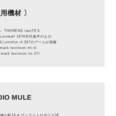
使用機材 〕
THORENS late70’S
 cornwall 1970年代後半のもの
24にortofon rf-297のアームが搭載
rk levinson ml-1l
rk levinson no.27l
DIO MULE
谷区神山町16-4 ヴィラメトロポリス3F