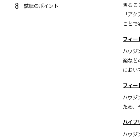
きるこ
8
試聴のポイント
「アク
ことで
フィー
ハウジ
楽など
におい
フィー
ハウジ
ため、
ハイブ
ハウジ