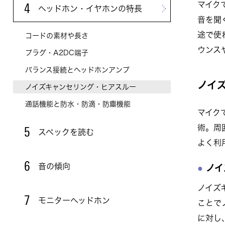
マイク
4
ヘッドホン・イヤホンの特長
音を聞
途で使
コードの素材や長さ
ウンス
プラグ・A2DC端子
バランス接続とヘッドホンアンプ
ノイ
ノイズキャンセリング・ヒアスルー
通話機能と防水・防滴・防塵機能
マイク
術。周
5
スペックを読む
よく利
6
音の傾向
ノイ
ノイズ
7
モニターヘッドホン
ことで
に対し