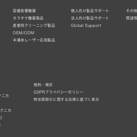
設備音響機器
個人向け製品サポート
その他
カラオケ機器製品
法人向け製品サポート
関連
産業用クリーニング製品
Global Support
OEM/ODM
半導体レーザー応用製品
規約・規定
GDPRプライバシーポリシー
クニカ
特定商取引に関する法律に基づく表示
テクニカ
IO
器