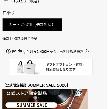
￥14,520
（税込）
在庫○
カートに追加
（送料無料）
通常1～3営業日で発送
なら
月々2,420円
から。分割手数料無料
【公式限定製品 SUMMER SALE 2026】