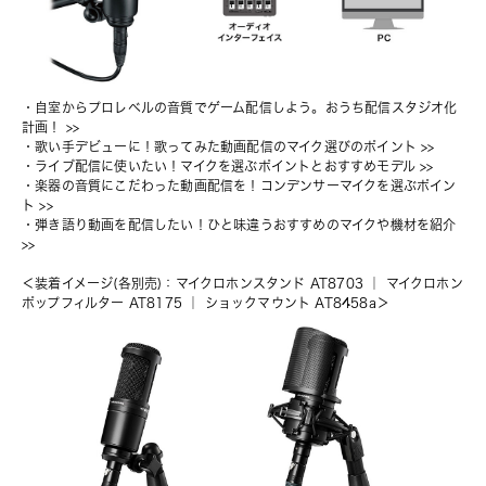
・
自室からプロレベルの音質でゲーム配信しよう。おうち配信スタジオ化
計画！
 >>
・
歌い手デビューに！歌ってみた動画配信のマイク選びのポイント
 >>
・
ライブ配信に使いたい！マイクを選ぶポイントとおすすめモデル
 >>
・
楽器の音質にこだわった動画配信を！コンデンサーマイクを選ぶポイン
ト
 >>
・
弾き語り動画を配信したい！ひと味違うおすすめのマイクや機材を紹介
>>
＜装着イメージ(各別売)：
マイクロホンスタンド AT8703
 ｜ 
マイクロホン
ポップフィルター AT8175
 ｜ 
ショックマウント AT8458a
＞