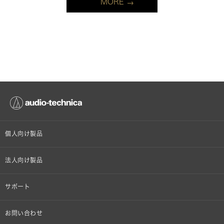
MORE
個人向け製品
オンラインストア限定
法人向け製品
ヘッドホン
設備音響機器
サポート
イヤホン
カラオケ機器製品
個人向け製品サポート
お問い合わせ