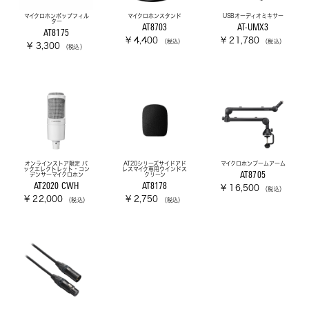
マイクロホンポップフィル
マイクロホンスタンド
USBオーディオミキサー
ター
AT8703
AT-UMX3
AT8175
¥ 4,400
¥ 21,780
（税込）
（税込）
¥ 3,300
（税込）
オンラインストア限定 バ
AT20シリーズサイドアド
マイクロホンブームアーム
ックエレクトレット・コン
レスマイク専用ウインドス
AT8705
デンサーマイクロホン
クリーン
AT2020 CWH
AT8178
¥ 16,500
（税込）
¥ 22,000
¥ 2,750
（税込）
（税込）