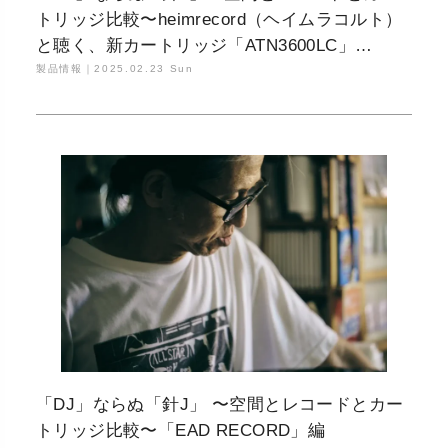
トリッジ比較〜heimrecord（ヘイムラコルト）
と聴く、新カートリッジ「ATN3600LC」
「ATN3600LE」の魅力 @QUATTRO LABO編
製品情報｜
2025.02.23 Sun
「DJ」ならぬ「針J」 〜空間とレコードとカー
トリッジ比較〜「EAD RECORD」編