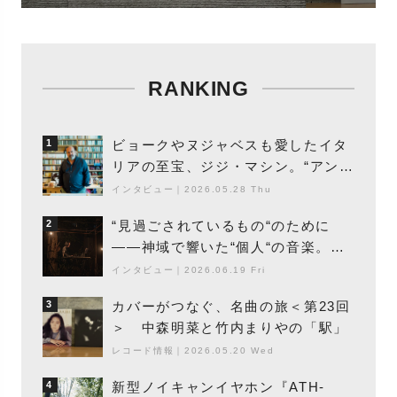
RANKING
ビョークやヌジャベスも愛したイタ
1
リアの至宝、ジジ・マシン。“アンビ
エントの巨匠”が明かす創作の原点
インタビュー
｜
2026.05.28 Thu
と、「動き」に満ちた最新作の背景
“見過ごされているもの“のために
2
――神域で響いた“個人“の音楽。冥
丁の『赤城 夜神楽』をレポート
インタビュー
｜
2026.06.19 Fri
カバーがつなぐ、名曲の旅＜第23回
3
＞ 中森明菜と竹内まりやの「駅」
レコード情報
｜
2026.05.20 Wed
新型ノイキャンイヤホン『ATH-
4