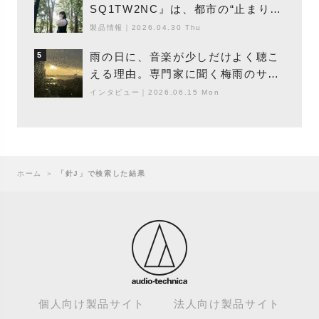
SQ1TW2NC』は、都市の“止まり
木”になり得るーシンガーソングライ
製品情報
｜
2026.04.30 Thu
ター浮（Buoy）
雨の日に、音楽が少しだけよく聴こ
5
える理由。専門家に聞く梅雨のサウ
ンドスケープ
インタビュー
｜
2026.06.15 Mon
ホーム
＞
「針J」で検索した結果
個人向け製品サイト
法人向け製品サイト