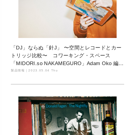
「DJ」ならぬ「針J」 〜空間とレコードとカー
トリッジ比較〜 コワーキング・スペース
「MIDORI.so NAKAMEGURO」Adam Oko 編
Part.02
製品情報｜
2023.05.04 Thu