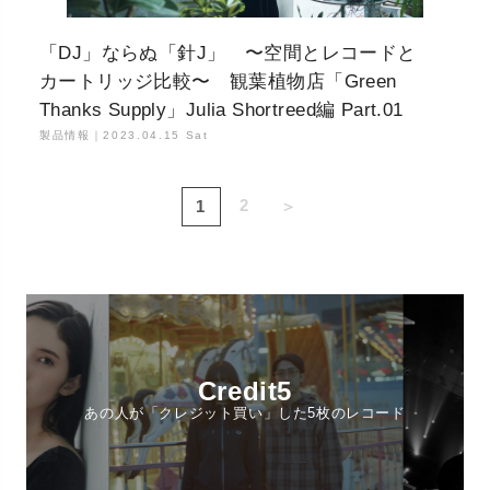
「DJ」ならぬ「針J」 〜空間とレコードと
カートリッジ比較〜 観葉植物店「Green
Thanks Supply」Julia Shortreed編 Part.01
製品情報｜
2023.04.15 Sat
2
1
＞
Credit5
あの人が「クレジット買い」した5枚のレコード