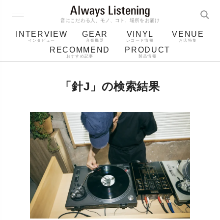
音にこだわる人、モノ、コト、場所をお届け
INTERVIEW
GEAR
VINYL
VENUE
インタビュー
音響機器
レコード情報
お店特集
RECOMMEND
PRODUCT
おすすめ記事
製品情報
レコード
プレーヤー
音質
スピーカー
「針J」の検索結果
ジャケット
bluetooth
アルバム
レコード針