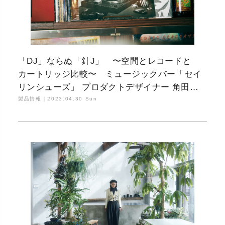
「DJ」ならぬ「針J」 〜空間とレコードと
カートリッジ比較〜 ミュージックバー「セイ
リンシューズ」 プロダクトデザイナー 角田陽
太編 Part.02
製品情報｜
2023.04.30 Sun