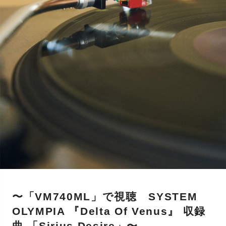
〜「VM740ML」で視聴 SYSTEM
OLYMPIA 『Delta Of Venus』 収録
曲 「Sirius Desire」〜