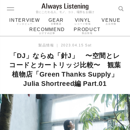
音にこだわる人、モノ、コト、場所をお届け
INTERVIEW
GEAR
VINYL
VENUE
インタビュー
音響機器
レコード情報
お店特集
RECOMMEND
PRODUCT
おすすめ記事
製品情報
レコード
プレーヤー
音質
スピーカー
製品情報
｜
2023.04.15 Sat
ジャケット
bluetooth
アルバム
「DJ」ならぬ「針J」 〜空間とレ
レコード針
コードとカートリッジ比較〜 観葉
植物店「Green Thanks Supply」
Julia Shortreed編 Part.01