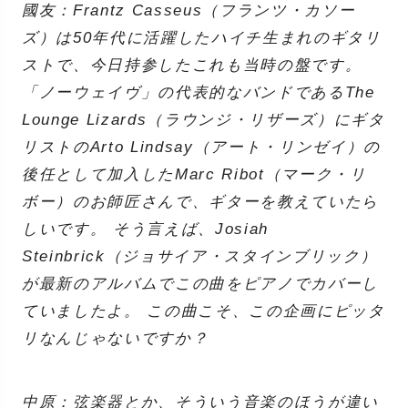
國友：Frantz Casseus（フランツ・カソー
ズ）は50年代に活躍したハイチ生まれのギタリ
ストで、今日持参したこれも当時の盤です。
「ノーウェイヴ」の代表的なバンドであるThe
Lounge Lizards（ラウンジ・リザーズ）にギタ
リストのArto Lindsay（アート・リンゼイ）の
後任として加入したMarc Ribot（マーク・リ
ボー）のお師匠さんで、ギターを教えていたら
しいです。 そう言えば、Josiah
Steinbrick（ジョサイア・スタインブリック）
が最新のアルバムでこの曲をピアノでカバーし
ていましたよ。 この曲こそ、この企画にピッタ
リなんじゃないですか？
中原：弦楽器とか、そういう音楽のほうが違い