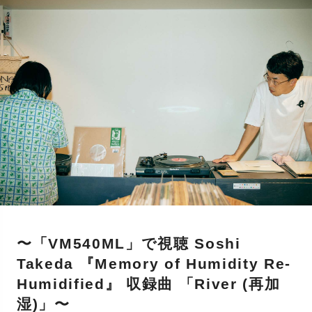
〜「VM540ML」で視聴 Soshi
Takeda 『Memory of Humidity Re​-​
Humidified』 収録曲 「River (再加
湿)」〜