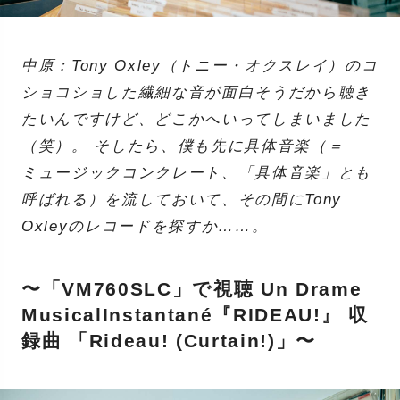
中原：Tony Oxley（トニー・オクスレイ）のコ
ショコショした繊細な音が面白そうだから聴き
たいんですけど、どこかへいってしまいました
（笑）。 そしたら、僕も先に具体音楽（＝
ミュージックコンクレート、「具体音楽」とも
呼ばれる）を流しておいて、その間にTony
Oxleyのレコードを探すか……。
〜「VM760SLC」で視聴 Un Drame
MusicalInstantané『RIDEAU!』 収
録曲 「Rideau! (Curtain!)」〜