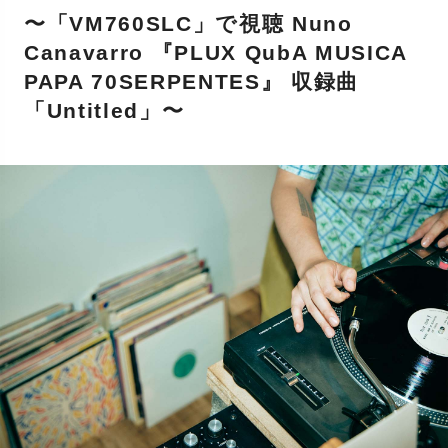
〜「VM760SLC」で視聴 Nuno
Canavarro 『PLUX QubA MUSICA
PAPA 70SERPENTES』 収録曲
「Untitled」〜