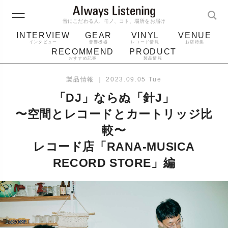
音にこだわる人、モノ、コト、場所をお届け
INTERVIEW
GEAR
VINYL
VENUE
インタビュー
音響機器
レコード情報
お店特集
RECOMMEND
PRODUCT
おすすめ記事
製品情報
レコード
プレーヤー
音質
スピーカー
製品情報
｜
2023.09.05 Tue
ジャケット
bluetooth
アルバム
「DJ」ならぬ「針J」
レコード針
〜空間とレコードとカートリッジ比
較〜
レコード店「RANA-MUSICA
RECORD STORE」編