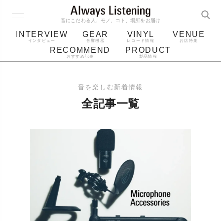
音にこだわる人、モノ、コト、場所をお届け
INTERVIEW
GEAR
VINYL
VENUE
インタビュー
音響機器
レコード情報
お店特集
RECOMMEND
PRODUCT
おすすめ記事
製品情報
レコード
プレーヤー
音質
スピーカー
音を楽しむ新着情報
ジャケット
bluetooth
アルバム
全記事一覧
レコード針