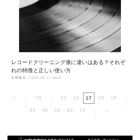
レコードクリーニング液に違いはある？それぞ
れの特徴と正しい使い方
音響機器｜
2025.09.17 Wed
＜
・
10
・
15
16
18
19
・
17
・
・
・
・
・
・
30
40
50
60
70
・
＞
・
・