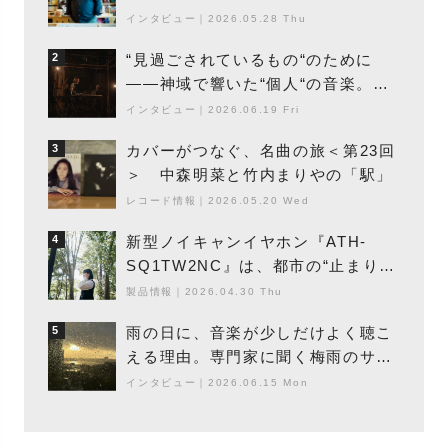
エントの巨匠”が明かす創作の原点
インタビュー
｜
2026.05.28 Thu
と、「動き」に満ちた最新作の背景
“見過ごされているもの“のために
2
――神域で響いた“個人“の音楽。冥
丁の『赤城 夜神楽』をレポート
インタビュー
｜
2026.06.19 Fri
カバーがつなぐ、名曲の旅＜第23回
3
＞ 中森明菜と竹内まりやの「駅」
レコード情報
｜
2026.05.20 Wed
新型ノイキャンイヤホン『ATH-
4
SQ1TW2NC』は、都市の“止まり
木”になり得るーシンガーソングライ
製品情報
｜
2026.04.30 Thu
ター浮（Buoy）
雨の日に、音楽が少しだけよく聴こ
5
える理由。専門家に聞く梅雨のサウ
ンドスケープ
インタビュー
｜
2026.06.15 Mon