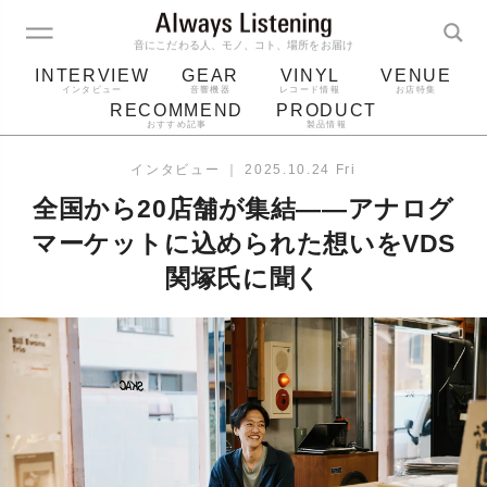
音にこだわる人、モノ、コト、場所をお届け
INTERVIEW
GEAR
VINYL
VENUE
インタビュー
音響機器
レコード情報
お店特集
RECOMMEND
PRODUCT
おすすめ記事
製品情報
レコード
プレーヤー
音質
スピーカー
インタビュー
｜
2025.10.24 Fri
ジャケット
bluetooth
アルバム
全国から20店舗が集結——アナログ
レコード針
マーケットに込められた想いをVDS
関塚氏に聞く