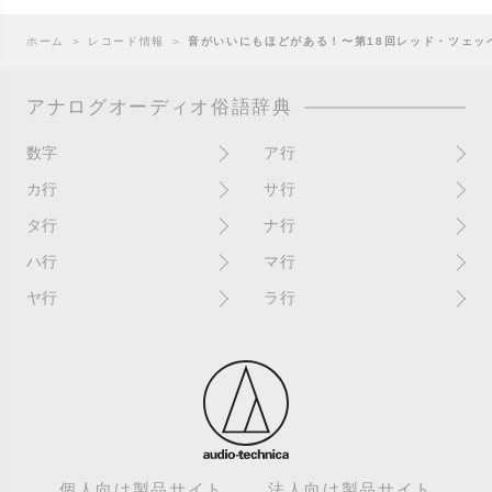
ホーム
＞
レコード情報
＞
音がいいにもほどがある！〜第18回レッド・ツェッペリ
アナログオーディオ俗語辞典
数字
ア行
10インチ
RPM(33,45)
カ行
サ行
12インチシングル
アイソレーター
書き込み
サイン
タ行
ナ行
4チャンネル
赤盤
歌詞カード
サンプラー
ターンテーブル
アセテート盤
2枚使い
ハ行
マ行
歌詞記載ジャケット
CDJ
ダイカット
頭出し
New（レコードコンディショ
ガチャ盤
ハウリング
シールド盤
マスターテンポ
ン）
ヤ行
ラ行
ダイナフレックス
EPアダプター
カットアウト
剥がれ
重量盤
マスターボリューム
New（カバーコンディショ
ダブルジャケット
汚れ
EPレコード
ライナー / ライナーノーツ
ン）
カットイン
バックスピン
シュリンク / シュリンク付き
マスタリング
チャンネル
イコライザー / EQ
ラッカー盤
角折れ / 角潰れ
パテントスリーブ
シュリンク残存
マトリックス番号
チリノイズ
インシュレーター
リイシュー / 再発
壁（壁レコ）
バトルDJ
白盤
未開封
テープ
インナースリーブ
リミックス
紙ジャケ
バトルブレイクス
針圧
ミキサー
DJコントローラー
ウォーターダメージ
ループ
カラー盤
針飛び
スクラッチ
耳
Discogs（ディスコグス）
内袋
ループ溝/ロックド・グルーヴ/
ガリ
盤反り
スタビライザー
M / NM（レコードコンディ
ループ集
出音
EX（レコードコンディショ
ション）
カンパニースリーブ
パンチホール
スチレン盤
ン）
レーベルダメージ
個人向け製品サイト
法人向け製品サイト