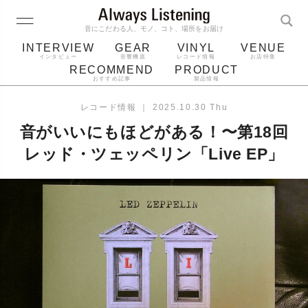
音にこだわる人、モノ、コト、場所をお届け
INTERVIEW
GEAR
VINYL
VENUE
インタビュー
音響機器
レコード情報
お店特集
RECOMMEND
PRODUCT
おすすめ記事
製品情報
レコード
プレーヤー
音質
スピーカー
レコード情報
｜
2025.10.30 Thu
ジャケット
bluetooth
アルバム
音がいいにもほどがある！〜第18回
レコード針
レッド・ツェッペリン「Live EP」