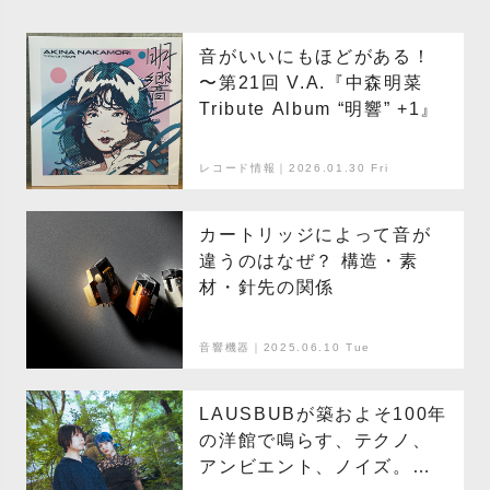
音がいいにもほどがある！
〜第21回 V.A.『中森明菜
Tribute Album “明響” +1』
レコード情報｜2026.01.30 Fri
カートリッジによって音が
違うのはなぜ？ 構造・素
材・針先の関係
音響機器｜2025.06.10 Tue
LAUSBUBが築およそ100年
の洋館で鳴らす、テクノ、
アンビエント、ノイズ。環