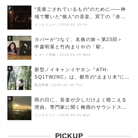
満ちた最新作の背景
2
“見過ごされているもの“のために――神
域で響いた“個人“の音楽。冥丁の『赤城
夜神楽』をレポート
インタビュー
｜
2026.06.19 Fri
3
カバーがつなぐ、名曲の旅＜第23回＞
中森明菜と竹内まりやの「駅」
レコード情報
｜
2026.05.20 Wed
4
新型ノイキャンイヤホン『ATH-
SQ1TW2NC』は、都市の“止まり木”にな
り得るーシンガーソングライター浮
製品情報
｜
2026.04.30 Thu
（Buoy）
5
雨の日に、音楽が少しだけよく聴こえる
理由。専門家に聞く梅雨のサウンドス
ケープ
インタビュー
｜
2026.06.15 Mon
PICKUP