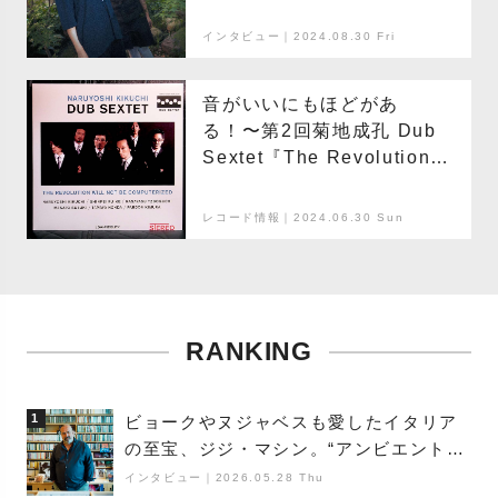
境や風土とサウンドの関係
を考える
インタビュー｜2024.08.30 Fri
音がいいにもほどがあ
る！〜第2回菊地成孔 Dub
Sextet『The Revolution
Will Not Be
Computerized』
レコード情報｜2024.06.30 Sun
RANKING
1
ビョークやヌジャベスも愛したイタリア
の至宝、ジジ・マシン。“アンビエントの
巨匠”が明かす創作の原点と、「動き」に
インタビュー
｜
2026.05.28 Thu