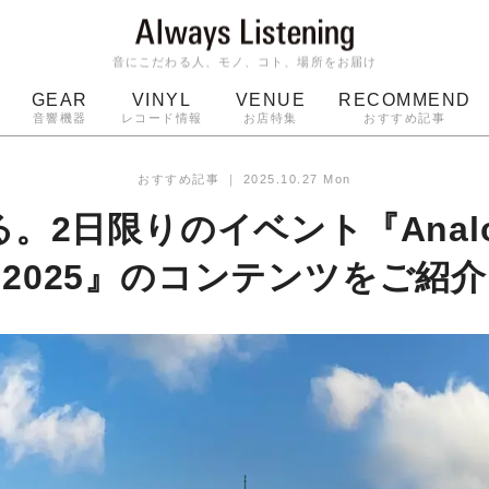
音にこだわる人、モノ、コト、場所をお届け
GEAR
VINYL
VENUE
RECOMMEND
音響機器
レコード情報
お店特集
おすすめ記事
スピーカー
ジャケット
bluetooth
アルバム
おすすめ記事
｜
2025.10.27 Mon
ッジ
マイク
ターンテーブル
Audio-Technica
。2日限りのイベント『Analog 
2025』のコンテンツをご紹介