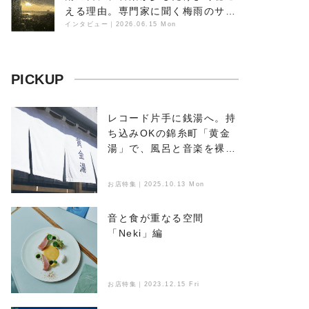
える理由。専門家に聞く梅雨のサウ
ンドスケープ
インタビュー
｜
2026.06.15 Mon
PICKUP
レコード片手に銭湯へ。持
ち込みOKの錦糸町「黄金
湯」で、風呂と音楽を裸で
浴びる
お店特集｜2025.10.13 Mon
音と食が重なる空間
「Neki」編
お店特集｜2023.12.15 Fri