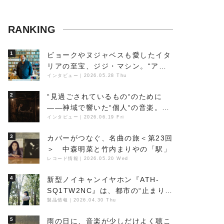
RANKING
1
ビョークやヌジャベスも愛したイタ
リアの至宝、ジジ・マシン。“アン
ビエントの巨匠”が明かす創作の原
インタビュー
｜
2026.05.28 Thu
点と、「動き」に満ちた最新作の背
2
“見過ごされているもの“のために
景
――神域で響いた“個人“の音楽。冥
丁の『赤城 夜神楽』をレポート
インタビュー
｜
2026.06.19 Fri
3
カバーがつなぐ、名曲の旅＜第23回
＞ 中森明菜と竹内まりやの「駅」
レコード情報
｜
2026.05.20 Wed
4
新型ノイキャンイヤホン『ATH-
SQ1TW2NC』は、都市の“止まり
木”になり得るーシンガーソングラ
製品情報
｜
2026.04.30 Thu
イター浮（Buoy）
5
雨の日に、音楽が少しだけよく聴こ