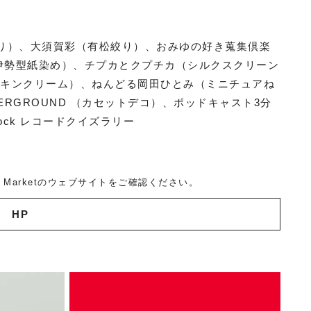
ホンづくり）、大須賀彩（有松絞り）、おみゆの好き蒐集倶楽
伊勢型紙染め）、チプカとクプチカ（シルクスクリーン
アロマスキンクリーム）、ねんどる岡田ひとみ（ミニチュアね
 UNDERGROUND （カセットデコ）、ポッドキャスト3分
zKnock レコードクイズラリー
 Marketのウェブサイトをご確認ください。
HP