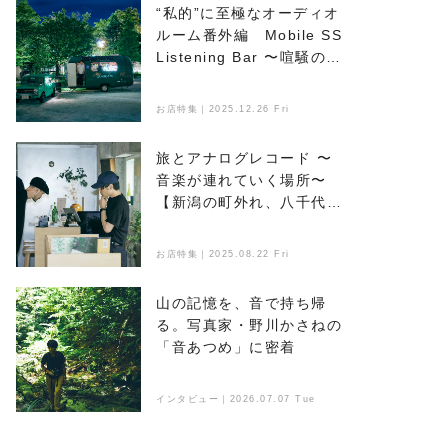
“私的”に至極なオーディオ
ルーム番外編 Mobile SS
Listening Bar 〜喧騒のな
かで音楽とお酒を楽しめ
る、新たなオアシス〜
お店特集｜2025.12.26 Fri
旅とアナログレコード 〜
音楽が連れていく場所〜
【新潟の町外れ、八千代マ
ンション】編
お店特集｜2025.08.22 Fri
山の記憶を、音で持ち帰
る。写真家・野川かさねの
「音あつめ」に密着
インタビュー｜2026.07.07 Tue