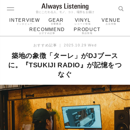
音にこだわる人、モノ、コト、場所をお届け
INTERVIEW
GEAR
VINYL
VENUE
インタビュー
音響機器
レコード情報
お店特集
RECOMMEND
PRODUCT
おすすめ記事
製品情報
レコード
プレーヤー
音質
スピーカー
おすすめ記事
｜
2025.10.29 Wed
ジャケット
bluetooth
アルバム
築地の象徴「ターレ」がDJブース
レコード針
に。『TSUKIJI RADIO』が記憶をつ
なぐ