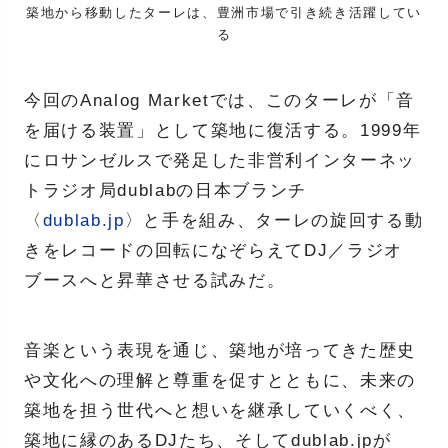
築地から移動したターレは、豊洲市場で引き続き活躍してい
る
今回のAnalog Marketでは、このターレが「音
を届ける装置」として築地に復活する。1999年
にロサンゼルスで発足した非営利インターネッ
トラジオ局dublabの日本ブランチ
〈
dublab.jp
〉と手を組み、ターレの旋回する動
きをレコードの回転になぞらえてDJ／ラジオ
ブースへと昇華させる試みだ。
音楽という表現を通じ、築地が培ってきた歴史
や文化への理解と尊重を促すとともに、未来の
築地を担う世代へと想いを継承していくべく、
築地に縁のあるDJたち、そしてdublab.jpが