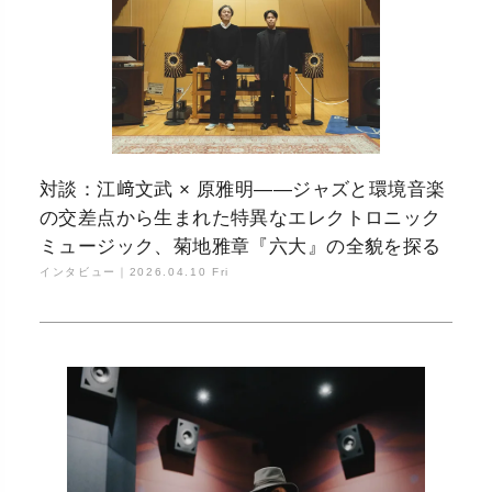
対談：江﨑文武 × 原雅明——ジャズと環境音楽
の交差点から生まれた特異なエレクトロニック
ミュージック、菊地雅章『六大』の全貌を探る
インタビュー｜
2026.04.10 Fri