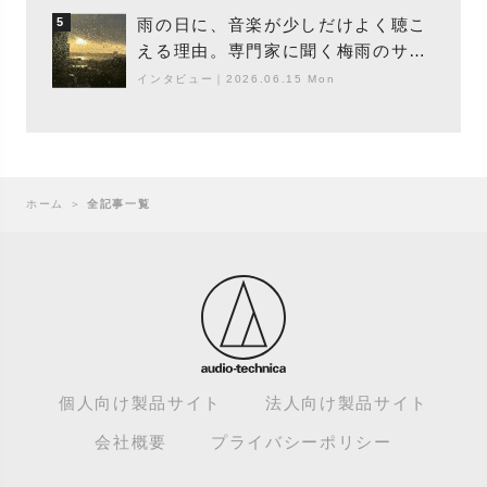
ター浮（Buoy）
雨の日に、音楽が少しだけよく聴こ
5
える理由。専門家に聞く梅雨のサウ
ンドスケープ
インタビュー
｜
2026.06.15 Mon
ホーム
＞
全記事一覧
個人向け製品サイト
法人向け製品サイト
会社概要
プライバシーポリシー