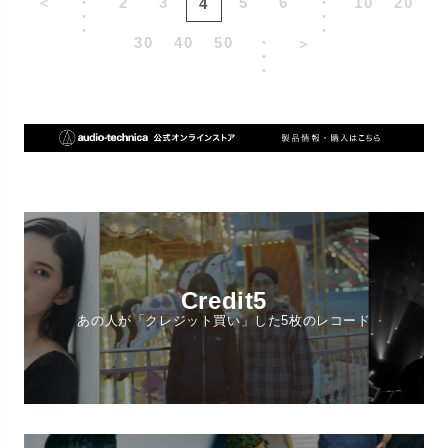
＜
・
2
3
5
6
・
10
20
4
・
・
・
・
30
40
50
・
＞
・
・
Credit5
あの人が「クレジット買い」した5枚のレコード