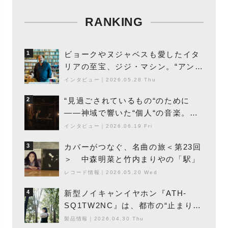
RANKING
ビョークやヌジャベスも愛したイタ
1
リアの至宝、ジジ・マシン。“アンビ
エントの巨匠”が明かす創作の原点
インタビュー
｜
2026.05.28 Thu
と、「動き」に満ちた最新作の背景
“見過ごされているもの“のために
2
――神域で響いた“個人“の音楽。冥
丁の『赤城 夜神楽』をレポート
インタビュー
｜
2026.06.19 Fri
カバーがつなぐ、名曲の旅＜第23回
3
＞ 中森明菜と竹内まりやの「駅」
レコード情報
｜
2026.05.20 Wed
新型ノイキャンイヤホン『ATH-
4
SQ1TW2NC』は、都市の“止まり
木”になり得るーシンガーソングライ
製品情報
｜
2026.04.30 Thu