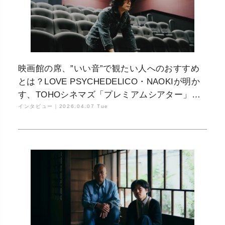
映画館の席、”いい音”で観たい人へのおすすめ
とは？LOVE PSYCHEDELICO・NAOKIが明か
す、TOHOシネマズ「プレミアムシアター」の
音響設計
インタビュー｜
2026.04.07 Tue