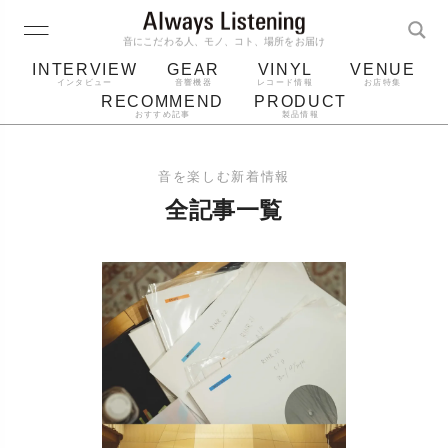
音にこだわる人、モノ、コト、場所をお届け
INTERVIEW
GEAR
VINYL
VENUE
インタビュー
音響機器
レコード情報
お店特集
RECOMMEND
PRODUCT
おすすめ記事
製品情報
レコード
プレーヤー
音質
スピーカー
音を楽しむ新着情報
ジャケット
bluetooth
アルバム
全記事一覧
レコード針