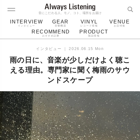
音にこだわる人、モノ、コト、場所をお届け
INTERVIEW
GEAR
VINYL
VENUE
インタビュー
音響機器
レコード情報
お店特集
RECOMMEND
PRODUCT
おすすめ記事
製品情報
レコード
プレーヤー
音質
スピーカー
インタビュー
｜
2026.06.15 Mon
ジャケット
bluetooth
アルバム
雨の日に、音楽が少しだけよく聴こ
レコード針
える理由。専門家に聞く梅雨のサウ
ンドスケープ