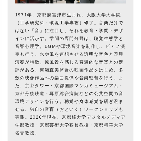
1971年、京都府宮津市生まれ。大阪大学大学院
（工学研究科・環境工学専攻）修了。音楽だけで
はない「音」に注目し、それを教育・学問・デザ
インに活かす。学問の専門分野は、聴覚生態学と
音響心理学。BGMや環境音楽を制作し、ピアノ演
奏も行う。水や風を連想させる透明な音色と即興
演奏が特徴。原風景を感じる普遍的な音楽との定
評がある。河瀨直美監督の映画作品をはじめ、多
数の映像作品への楽曲提供や音楽監督を行う。ま
た、京都タワー・京都国際マンガミュージアム・
京都丹後鉄道・耳原総合病院などの公共空間の音
環境デザインを行う。聴覚や身体感覚を研ぎ澄ま
せる、独自の音育（おといく）ワークショップも
実践。2026年現在、京都橘大学デジタルメディア
学部教授・京都芸術大学客員教授・京都精華大学
名誉教授。