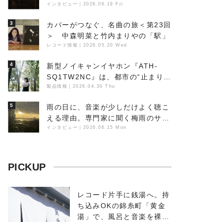
丁の『赤城 夜神楽』をレポート
インタビュー
｜
2026.06.19 Fri
3
カバーがつなぐ、名曲の旅＜第23回
＞ 中森明菜と竹内まりやの「駅」
レコード情報
｜
2026.05.20 Wed
4
新型ノイキャンイヤホン『ATH-
SQ1TW2NC』は、都市の“止まり
木”になり得るーシンガーソングラ
製品情報
｜
2026.04.30 Thu
イター浮（Buoy）
5
雨の日に、音楽が少しだけよく聴こ
える理由。専門家に聞く梅雨のサウ
ンドスケープ
インタビュー
｜
2026.06.15 Mon
PICKUP
レコード片手に銭湯へ。持
ち込みOKの錦糸町「黄金
湯」で、風呂と音楽を裸で