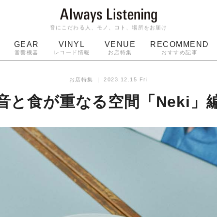
音にこだわる人、モノ、コト、場所をお届け
GEAR
VINYL
VENUE
RECOMMEND
音響機器
レコード情報
お店特集
おすすめ記事
スピーカー
ジャケット
bluetooth
アルバム
お店特集
｜
2023.12.15 Fri
ッジ
マイク
ターンテーブル
Audio-Technica
音と食が重なる空間「Neki」