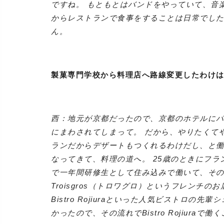
ですね。 もともとはバンドをやっていて、音
からレストランで食事をすることは日常でし
ん。
製菓専門学校から料理店へ路線変更したわけ
西：地元が京都だったので、京都のホテルに
にまわされてしまって。 だから、やりたくて
ランだからデザートもつくれるわけだし、と働
なってきて、料理の道へ。 25歳のときにフ
で一年間研修生として住み込みで働いて、その
Troisgros（トロワグロ）というフレンチの
Bistro Rojiuraといった人気ビストロ
かったので、その流れでBistro Rojiura