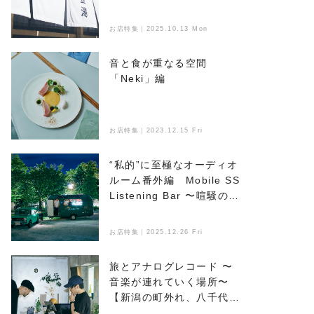
浴びる
お店特集｜2025.10.13 Mon
音と食が重なる空間
「Neki」編
お店特集｜2023.12.15 Fri
“私的”に至極なオーディオ
ルーム番外編 Mobile SS
Listening Bar 〜喧騒のな
かで音楽とお酒を楽しめ
る、新たなオアシス〜
お店特集｜2025.12.26 Fri
旅とアナログレコード 〜
音楽が連れていく場所〜
【新潟の町外れ、八千代マ
ンション】編