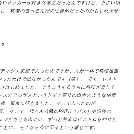
楽やサッカーが好きな学生だったんですけど、小さい頃
たし、料理の道へ進んだのは自然だったのかもしれませ
は？
パティシエ志望で入ったのですが、人が一杯で料理担当
やったわけではなかったんです（笑）。 でも、レスト
きはじめました。 そうこうするうちに料理が楽しく
ランスのアルザスというドイツ寄りの田舎のような場所
後、東京に行きました。 そこで入ったのが
お店。 そこで、代々木八幡のPATH（パス）や渋谷の
の先輩シェフたちとも出会い、ずっと将来はビストロをやりた
で働くことに。 そこから今に至るという感じです。