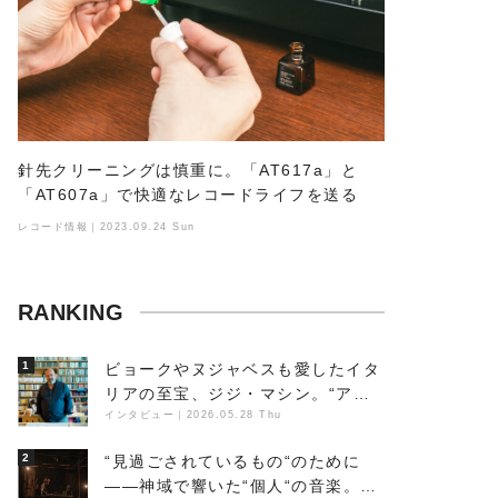
針先クリーニングは慎重に。「AT617a」と
「AT607a」で快適なレコードライフを送る
レコード情報｜2023.09.24 Sun
RANKING
1
ビョークやヌジャベスも愛したイタ
リアの至宝、ジジ・マシン。“アン
ビエントの巨匠”が明かす創作の原
インタビュー
｜
2026.05.28 Thu
点と、「動き」に満ちた最新作の背
2
“見過ごされているもの“のために
景
――神域で響いた“個人“の音楽。冥