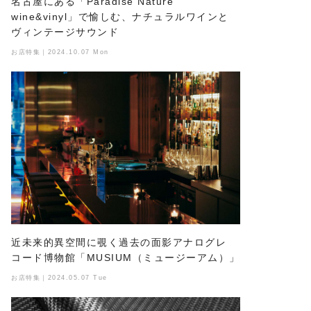
名古屋にある「Paradise Nature
wine&vinyl」で愉しむ、ナチュラルワインと
ヴィンテージサウンド
お店特集｜2024.10.07 Mon
近未来的異空間に覗く過去の面影アナログレ
コード博物館「MUSIUM（ミュージーアム）」
お店特集｜2024.05.07 Tue