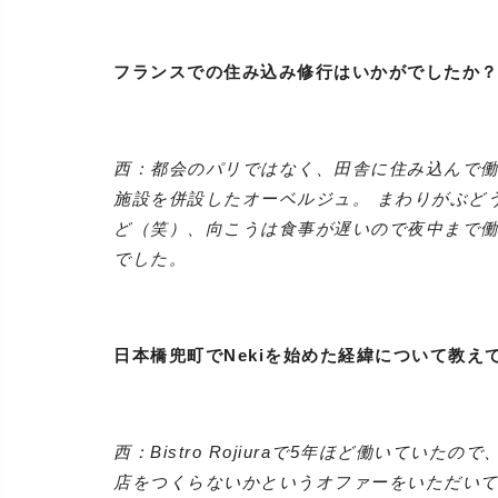
フランスでの住み込み修行はいかがでしたか
西：都会のパリではなく、田舎に住み込んで働
施設を併設したオーベルジュ。 まわりがぶど
ど（笑）、向こうは食事が遅いので夜中まで働
でした。
日本橋兜町でNekiを始めた経緯について教え
西：Bistro Rojiuraで5年ほど働いて
店をつくらないかというオファーをいただい