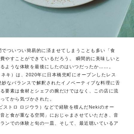
間でついつい簡易的に済ませてしまうことも多い「食
費やすことができているだろう。 瞬間的に美味しいと
めるような体験を最後にしたのはいつだったか……。
（ネキ）は、2020年に日本橋兜町にオープンしたレス
絶妙なバランスで解釈されたイノベーティブな料理に舌
いる要素は食材とシェフの腕だけではなく、この店に流
なってから気づかされた。
ra（ビストロ ロジウラ）などで経験を積んだNekiのオー
「音と食が重なる空間」におじゃまさせていただき、音
トランでの体験と旬の一皿、そして、最近聴いているア