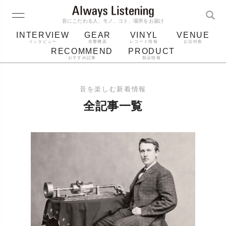
音にこだわる人、モノ、コト、場所をお届け
INTERVIEW
GEAR
VINYL
VENUE
インタビュー
音響機器
レコード情報
お店特集
RECOMMEND
PRODUCT
おすすめ記事
製品情報
レコード
プレーヤー
音質
スピーカー
音を楽しむ新着情報
ジャケット
bluetooth
アルバム
全記事一覧
レコード針