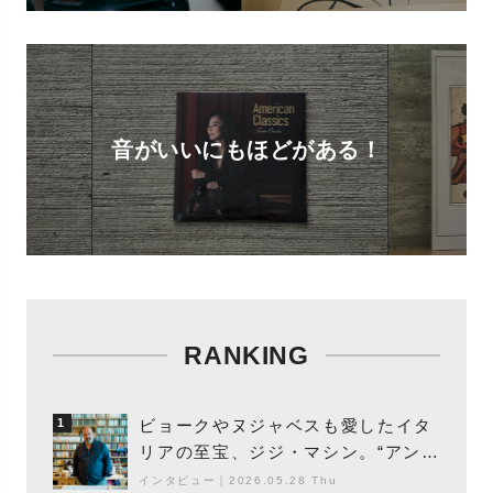
音がいいにもほどがある！
RANKING
ビョークやヌジャベスも愛したイタ
1
リアの至宝、ジジ・マシン。“アンビ
エントの巨匠”が明かす創作の原点
インタビュー
｜
2026.05.28 Thu