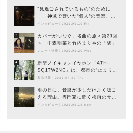
と、「動き」に満ちた最新作の背景
“見過ごされているもの“のために
2
――神域で響いた“個人“の音楽。冥
丁の『赤城 夜神楽』をレポート
インタビュー
｜
2026.06.19 Fri
カバーがつなぐ、名曲の旅＜第23回
3
＞ 中森明菜と竹内まりやの「駅」
レコード情報
｜
2026.05.20 Wed
新型ノイキャンイヤホン『ATH-
4
SQ1TW2NC』は、都市の“止まり
木”になり得るーシンガーソングライ
製品情報
｜
2026.04.30 Thu
ター浮（Buoy）
雨の日に、音楽が少しだけよく聴こ
5
える理由。専門家に聞く梅雨のサウ
ンドスケープ
インタビュー
｜
2026.06.15 Mon