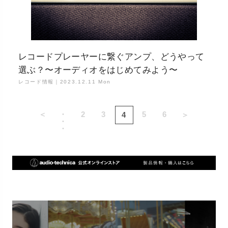
レコードプレーヤーに繋ぐアンプ、どうやって
選ぶ？〜オーディオをはじめてみよう〜
レコード情報｜
2023.12.11 Mon
＜
・
2
3
5
6
4
＞
・
・