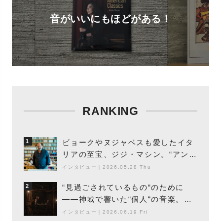
音がいいにもほどがある！
RANKING
ビョークやヌジャベスも愛したイタ
1
リアの至宝、ジジ・マシン。“アンビ
エントの巨匠”が明かす創作の原点
インタビュー
｜
2026.05.28 Thu
と、「動き」に満ちた最新作の背景
“見過ごされているもの“のために
2
――神域で響いた“個人“の音楽。冥
丁の『赤城 夜神楽』をレポート
インタビュー
｜
2026.06.19 Fri