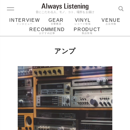
音にこだわる人、モノ、コト、場所をお届け
INTERVIEW
GEAR
VINYL
VENUE
インタビュー
音響機器
レコード情報
お店特集
RECOMMEND
PRODUCT
おすすめ記事
製品情報
レコード
プレーヤー
音質
スピーカー
アンプ
ジャケット
bluetooth
アルバム
レコード針