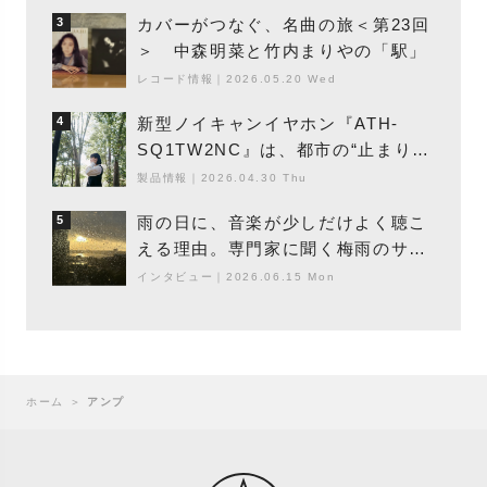
カバーがつなぐ、名曲の旅＜第23回
3
＞ 中森明菜と竹内まりやの「駅」
レコード情報
｜
2026.05.20 Wed
新型ノイキャンイヤホン『ATH-
4
SQ1TW2NC』は、都市の“止まり
木”になり得るーシンガーソングライ
製品情報
｜
2026.04.30 Thu
ター浮（Buoy）
雨の日に、音楽が少しだけよく聴こ
5
える理由。専門家に聞く梅雨のサウ
ンドスケープ
インタビュー
｜
2026.06.15 Mon
ホーム
＞
アンプ