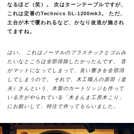
なるほど（笑）。 次はターンテーブルですが、
これは定番のTechnics SL-1200mk3。 ただ、
土台が木で覆われるなど、かなり改造が施され
てますね。
はい。 これはノーマルのプラスチックとゴムみ
たいなところは全部排除したかったんです。 音
がマットになってしまって、良い響きを全部消
してしまうので。 それで、木工職人の原田（道
夫）さんという、木製のカートリッジも作って
いる方がやられている「木まんま工房木こり」
にお願いして、特注で作ってもらいました。