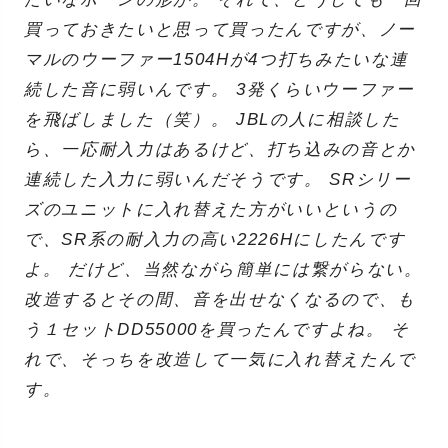
買っておきたいと思って買ったんですが、ノー
マルのウーファー1504Hが4つ打ちみたいな連
続した音に弱いんです。 3発くらいウーファー
を飛ばしました（笑）。 JBLの人に相談した
ら、一応耐入力はあるけど、打ち込みの音とか
連続した入力に弱いんだそうです。 SRシリー
ズのユニットに入れ替えた方がいいというの
で、SR系の耐入力の高い2226Hにしたんです
よ。 だけど、当然ながら簡単には繋がらない。
改造するとその間、音を出せなくなるので、も
う１セットDD55000を買ったんですよね。 そ
れで、そっちを改造して一気に入れ替えたんで
す。