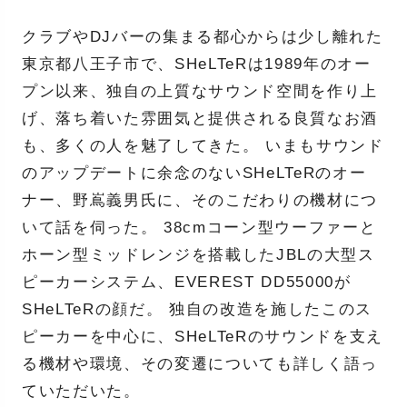
クラブやDJバーの集まる都心からは少し離れた
東京都八王子市で、SHeLTeRは1989年のオー
プン以来、独自の上質なサウンド空間を作り上
げ、落ち着いた雰囲気と提供される良質なお酒
も、多くの人を魅了してきた。 いまもサウンド
のアップデートに余念のないSHeLTeRのオー
ナー、野嶌義男氏に、そのこだわりの機材につ
いて話を伺った。 38cmコーン型ウーファーと
ホーン型ミッドレンジを搭載したJBLの大型ス
ピーカーシステム、EVEREST DD55000が
SHeLTeRの顔だ。 独自の改造を施したこのス
ピーカーを中心に、SHeLTeRのサウンドを支え
る機材や環境、その変遷についても詳しく語っ
ていただいた。