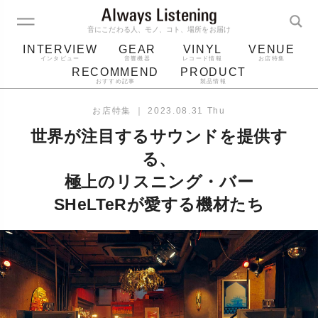
音にこだわる人、モノ、コト、場所をお届け
INTERVIEW
GEAR
VINYL
VENUE
インタビュー
音響機器
レコード情報
お店特集
RECOMMEND
PRODUCT
おすすめ記事
製品情報
レコード
プレーヤー
音質
スピーカー
お店特集
｜
2023.08.31 Thu
ジャケット
bluetooth
アルバム
世界が注目するサウンドを提供す
レコード針
る、
極上のリスニング・バー
SHeLTeRが愛する機材たち