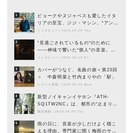
ビョークやヌジャベスも愛したイタ
1
リアの至宝、ジジ・マシン。“アンビ
エントの巨匠”が明かす創作の原点
インタビュー
｜
2026.05.28 Thu
と、「動き」に満ちた最新作の背景
“見過ごされているもの“のために
2
――神域で響いた“個人“の音楽。冥
丁の『赤城 夜神楽』をレポート
インタビュー
｜
2026.06.19 Fri
カバーがつなぐ、名曲の旅＜第23回
3
＞ 中森明菜と竹内まりやの「駅」
レコード情報
｜
2026.05.20 Wed
新型ノイキャンイヤホン『ATH-
4
SQ1TW2NC』は、都市の“止まり
木”になり得るーシンガーソングライ
製品情報
｜
2026.04.30 Thu
ター浮（Buoy）
雨の日に、音楽が少しだけよく聴こ
5
える理由。専門家に聞く梅雨のサウ