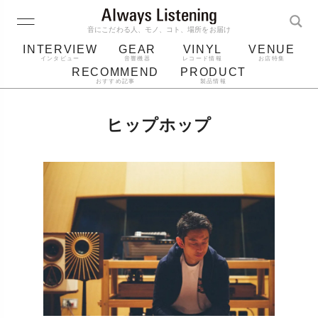
音にこだわる人、モノ、コト、場所をお届け
INTERVIEW
GEAR
VINYL
VENUE
インタビュー
音響機器
レコード情報
お店特集
RECOMMEND
PRODUCT
おすすめ記事
製品情報
レコード
プレーヤー
音質
スピーカー
ヒップホップ
ジャケット
bluetooth
アルバム
レコード針