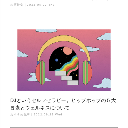
フ、SS15地区
お店特集｜
2023.04.27 Thu
DJというセルフセラピー。ヒップホップの５大
要素とウェルネスについて
おすすめ記事｜
2022.09.21 Wed