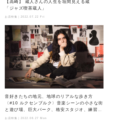
【高崎】 蔵人さんの人生を垣間見える蔵
「ジャズ喫茶蔵人」
お店特集｜2022.07.22 Fri
音好きたちの地元、地球のリアルな歩き方
〈#10 ルクセンブルク〉音楽シーンの小さな街
と遊び場、巨大パーク、格安スタジオ、練習後
のケバブ屋
お店特集｜2022.06.27 Mon