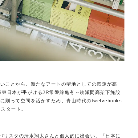
多いことから、新たなアートの聖地としての気運が高
R東日本が手がけるJR常磐線亀有～綾瀬間高架下施設
って空間を活かすため、青山時代のtwelvebooks
リスタート。
バリスタの清水翔太さんと個人的に出会い、「日本に