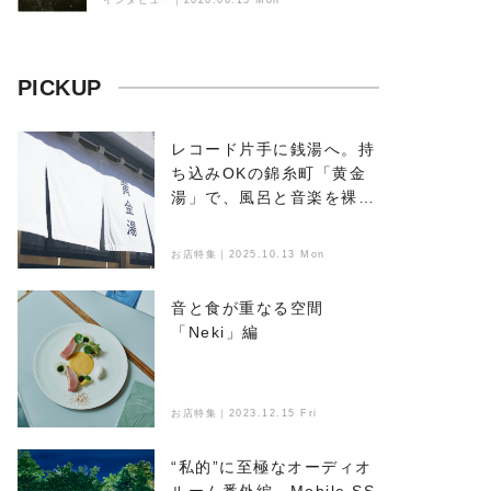
ンドスケープ
PICKUP
レコード片手に銭湯へ。持
ち込みOKの錦糸町「黄金
湯」で、風呂と音楽を裸で
浴びる
お店特集｜2025.10.13 Mon
音と食が重なる空間
「Neki」編
お店特集｜2023.12.15 Fri
“私的”に至極なオーディオ
ルーム番外編 Mobile SS