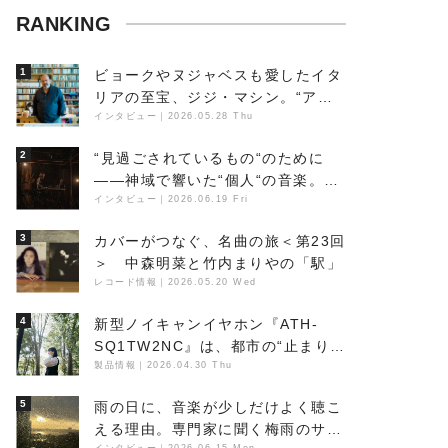
RANKING
1
ビョークやヌジャベスも愛したイタ
リアの至宝、ジジ・マシン。“アン
ビエントの巨匠”が明かす創作の原
インタビュー
｜
2026.05.28 Thu
点と、「動き」に満ちた最新作の背
2
“見過ごされているもの“のために
景
――神域で響いた“個人“の音楽。冥
丁の『赤城 夜神楽』をレポート
インタビュー
｜
2026.06.19 Fri
3
カバーがつなぐ、名曲の旅＜第23回
＞ 中森明菜と竹内まりやの「駅」
レコード情報
｜
2026.05.20 Wed
4
新型ノイキャンイヤホン『ATH-
SQ1TW2NC』は、都市の“止まり
木”になり得るーシンガーソングラ
製品情報
｜
2026.04.30 Thu
イター浮（Buoy）
5
雨の日に、音楽が少しだけよく聴こ
える理由。専門家に聞く梅雨のサウ
インタビュー
｜
2026.06.15 Mon