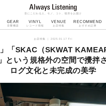
音にこだわる人、モノ、コト、場所をお届け
GEAR
VINYL
VENUE
RECOMMEND
音響機器
レコード情報
お店特集
おすすめ記事
スピーカー
ジャケット
bluetooth
アルバム
お店特集
｜
2025.01.17 Fri
ッジ
マイク
ターンテーブル
Audio-Technica
」「SKAC（SKWAT KAMEAR
R）」という規格外の空間で攪拌
ログ文化と未完成の美学