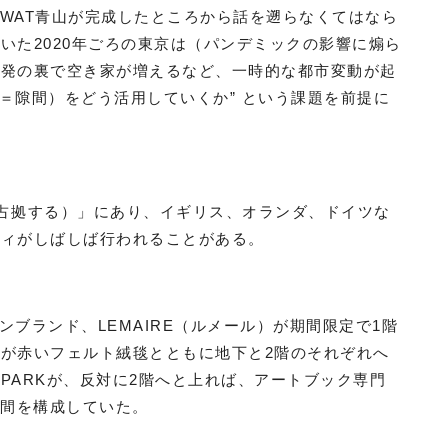
KWAT青山が完成したところから話を遡らなくてはなら
いた2020年ごろの東京は（パンデミックの影響に煽ら
開発の裏で空き家が増えるなど、一時的な都市変動が起
D（＝隙間）をどう活用していくか” という課題を前提に
＝占拠する）」にあり、イギリス、オランダ、ドイツな
ティがしばしば行われることがある。
ンブランド、LEMAIRE（ルメール）が期間限定で1階
が赤いフェルト絨毯とともに地下と2階のそれぞれへ
PARKが、反対に2階へと上れば、アートブック専門
の空間を構成していた。