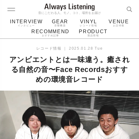
音にこだわる人、モノ、コト、場所をお届け
INTERVIEW
GEAR
VINYL
VENUE
インタビュー
音響機器
レコード情報
お店特集
RECOMMEND
PRODUCT
おすすめ記事
製品情報
レコード
プレーヤー
音質
スピーカー
レコード情報
｜
2025.01.28 Tue
ジャケット
bluetooth
アルバム
アンビエントとは一味違う。癒され
レコード針
る自然の音〜Face Recordsおすす
めの環境音レコード