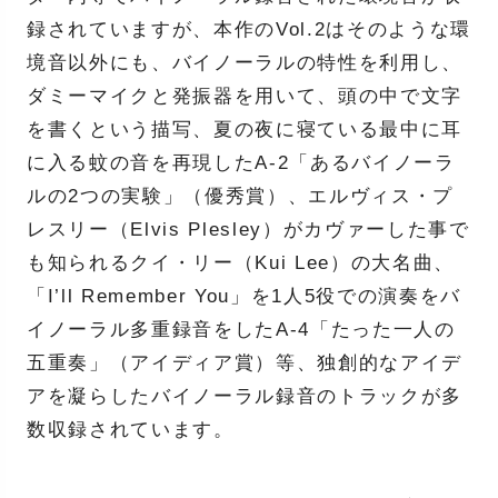
録されていますが、本作のVol.2はそのような環
境音以外にも、バイノーラルの特性を利用し、
ダミーマイクと発振器を用いて、頭の中で文字
を書くという描写、夏の夜に寝ている最中に耳
に入る蚊の音を再現したA-2「あるバイノーラ
ルの2つの実験」（優秀賞）、エルヴィス・プ
レスリー（Elvis Plesley）がカヴァーした事で
も知られるクイ・リー（Kui Lee）の大名曲、
「I’ll Remember You」を1人5役での演奏をバ
イノーラル多重録音をしたA-4「たった一人の
五重奏」（アイディア賞）等、独創的なアイデ
アを凝らしたバイノーラル録音のトラックが多
数収録されています。