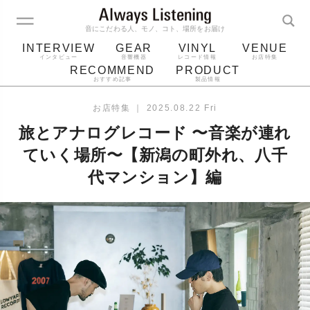
音にこだわる人、モノ、コト、場所をお届け
INTERVIEW
GEAR
VINYL
VENUE
インタビュー
音響機器
レコード情報
お店特集
RECOMMEND
PRODUCT
おすすめ記事
製品情報
レコード
プレーヤー
音質
スピーカー
お店特集
｜
2025.08.22 Fri
ジャケット
bluetooth
アルバム
旅とアナログレコード 〜音楽が連れ
レコード針
ていく場所〜【新潟の町外れ、八千
代マンション】編