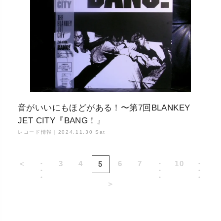
音がいいにもほどがある！〜第7回BLANKEY
JET CITY『BANG！』
レコード情報｜
2024.11.30 Sat
＜
・
3
4
6
7
・
10
・
5
・
・
・
・
・
・
＞