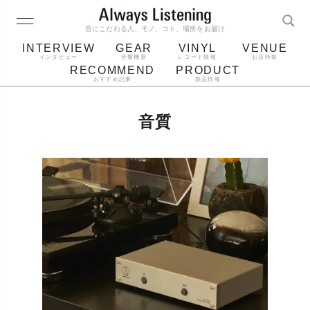
音にこだわる人、モノ、コト、場所をお届け
INTERVIEW
GEAR
VINYL
VENUE
インタビュー
音響機器
レコード情報
お店特集
RECOMMEND
PRODUCT
おすすめ記事
製品情報
レコード
プレーヤー
音質
スピーカー
音質
ジャケット
bluetooth
アルバム
レコード針