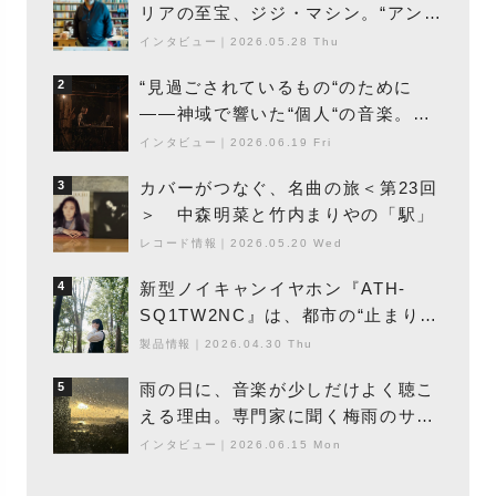
リアの至宝、ジジ・マシン。“アンビ
エントの巨匠”が明かす創作の原点
インタビュー
｜
2026.05.28 Thu
と、「動き」に満ちた最新作の背景
“見過ごされているもの“のために
2
――神域で響いた“個人“の音楽。冥
丁の『赤城 夜神楽』をレポート
インタビュー
｜
2026.06.19 Fri
カバーがつなぐ、名曲の旅＜第23回
3
＞ 中森明菜と竹内まりやの「駅」
レコード情報
｜
2026.05.20 Wed
新型ノイキャンイヤホン『ATH-
4
SQ1TW2NC』は、都市の“止まり
木”になり得るーシンガーソングライ
製品情報
｜
2026.04.30 Thu
ター浮（Buoy）
雨の日に、音楽が少しだけよく聴こ
5
える理由。専門家に聞く梅雨のサウ
ンドスケープ
インタビュー
｜
2026.06.15 Mon