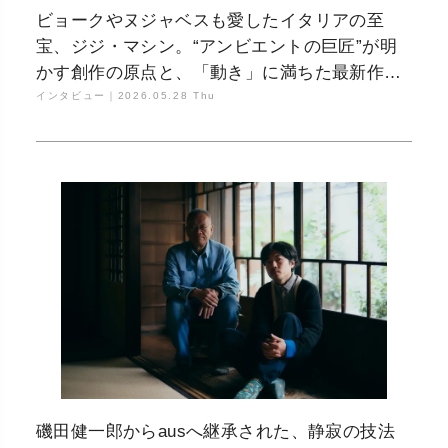
ビョークやヌジャベスも愛したイタリアの至
宝、ジジ・マシン。“アンビエントの巨匠”が明
かす創作の原点と、「動き」に満ちた最新作の
背景
インタビュー｜
2026.05.28 Thu
磯田健一郎からausへ継承された、静寂の技法