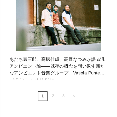
あだち麗三郎、高橋佳輝、髙野なつみが語る汎
アンビエント論——既存の概念を問い返す新た
なアンビエント音楽グループ「Vasola Punte」
とは何者か？
インタビュー｜
2024.09.27 Fri
2
3
1
＞