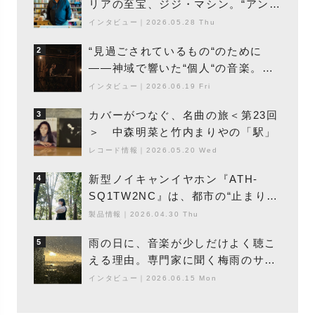
リアの至宝、ジジ・マシン。“アンビ
エントの巨匠”が明かす創作の原点
インタビュー
｜
2026.05.28 Thu
と、「動き」に満ちた最新作の背景
“見過ごされているもの“のために
2
――神域で響いた“個人“の音楽。冥
丁の『赤城 夜神楽』をレポート
インタビュー
｜
2026.06.19 Fri
カバーがつなぐ、名曲の旅＜第23回
3
＞ 中森明菜と竹内まりやの「駅」
レコード情報
｜
2026.05.20 Wed
新型ノイキャンイヤホン『ATH-
4
SQ1TW2NC』は、都市の“止まり
木”になり得るーシンガーソングライ
製品情報
｜
2026.04.30 Thu
ター浮（Buoy）
雨の日に、音楽が少しだけよく聴こ
5
える理由。専門家に聞く梅雨のサウ
ンドスケープ
インタビュー
｜
2026.06.15 Mon