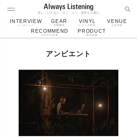
音にこだわる人、モノ、コト、場所をお届け
INTERVIEW
GEAR
VINYL
VENUE
インタビュー
音響機器
レコード情報
お店特集
RECOMMEND
PRODUCT
おすすめ記事
製品情報
レコード
プレーヤー
音質
スピーカー
アンビエント
ジャケット
bluetooth
アルバム
レコード針