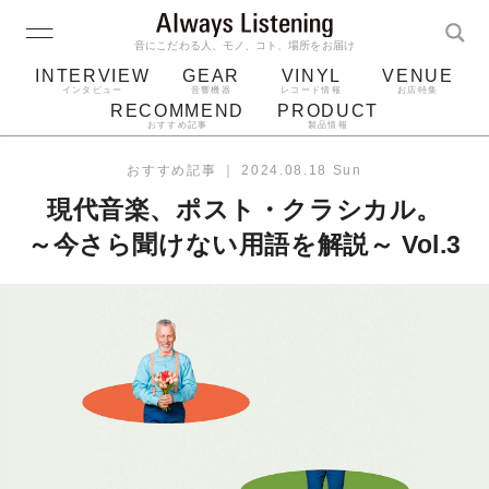
音にこだわる人、モノ、コト、場所をお届け
INTERVIEW
GEAR
VINYL
VENUE
インタビュー
音響機器
レコード情報
お店特集
RECOMMEND
PRODUCT
おすすめ記事
製品情報
レコード
プレーヤー
音質
スピーカー
おすすめ記事
｜
2024.08.18 Sun
ジャケット
bluetooth
アルバム
現代音楽、ポスト・クラシカル。
レコード針
～今さら聞けない用語を解説～ Vol.3