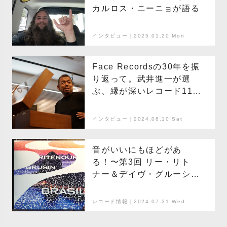
カルロス・ニーニョが語る
インタビュー｜2025.01.20 Mon
Face Recordsの30年を振
り返って。武井進一が選
ぶ、縁が深いレコード11選
【後編】
インタビュー｜2024.08.10 Sat
音がいいにもほどがあ
る！〜第3回 リー・リト
ナー＆デイヴ・グルーシン
『Brasil』
レコード情報｜2024.07.31 Wed