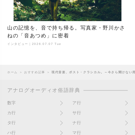
山の記憶を、音で持ち帰る。写真家・野川かさ
ねの「音あつめ」に密着
インタビュー｜2026.07.07 Tue
ホーム
＞
おすすめ記事
＞
現代音楽、ポスト・クラシカル。～今さら聞けない用語
アナログオーディオ俗語辞典
数字
ア行
10インチ
RPM(33,45)
カ行
サ行
12インチシングル
アイソレーター
書き込み
サイン
タ行
ナ行
4チャンネル
赤盤
歌詞カード
サンプラー
ターンテーブル
アセテート盤
2枚使い
ハ行
マ行
歌詞記載ジャケット
CDJ