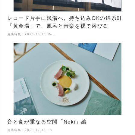
レコード片手に銭湯へ。持ち込みOKの錦糸町
「黄金湯」で、風呂と音楽を裸で浴びる
お店特集｜2025.10.13 Mon
音と食が重なる空間「Neki」編
お店特集｜2023.12.15 Fri