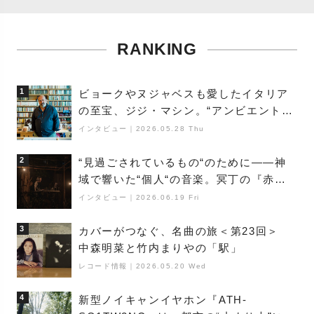
RANKING
1
ビョークやヌジャベスも愛したイタリア
の至宝、ジジ・マシン。“アンビエントの
巨匠”が明かす創作の原点と、「動き」に
インタビュー
｜
2026.05.28 Thu
満ちた最新作の背景
2
“見過ごされているもの“のために――神
域で響いた“個人“の音楽。冥丁の『赤城
夜神楽』をレポート
インタビュー
｜
2026.06.19 Fri
3
カバーがつなぐ、名曲の旅＜第23回＞
中森明菜と竹内まりやの「駅」
レコード情報
｜
2026.05.20 Wed
4
新型ノイキャンイヤホン『ATH-