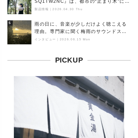
SQ1TW2NC』は、都市の“止まり木”にな
り得るーシンガーソングライター浮
製品情報
｜
2026.04.30 Thu
（Buoy）
5
雨の日に、音楽が少しだけよく聴こえる
理由。専門家に聞く梅雨のサウンドス
ケープ
インタビュー
｜
2026.06.15 Mon
PICKUP