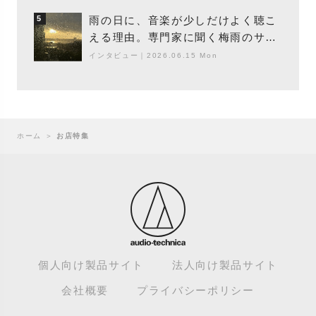
ター浮（Buoy）
雨の日に、音楽が少しだけよく聴こ
5
える理由。専門家に聞く梅雨のサウ
ンドスケープ
インタビュー
｜
2026.06.15 Mon
ホーム
＞
お店特集
個人向け製品サイト
法人向け製品サイト
会社概要
プライバシーポリシー