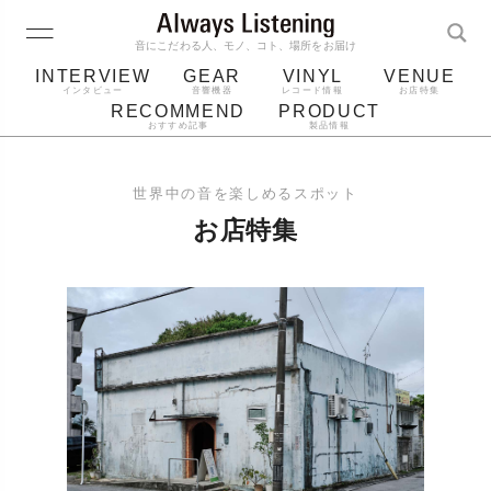
音にこだわる人、モノ、コト、場所をお届け
INTERVIEW
GEAR
VINYL
VENUE
インタビュー
音響機器
レコード情報
お店特集
RECOMMEND
PRODUCT
おすすめ記事
製品情報
レコード
プレーヤー
音質
スピーカー
世界中の音を楽しめるスポット
ジャケット
bluetooth
アルバム
お店特集
レコード針