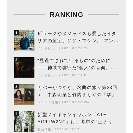
RANKING
ビョークやヌジャベスも愛したイタ
1
リアの至宝、ジジ・マシン。“アンビ
エントの巨匠”が明かす創作の原点
インタビュー
｜
2026.05.28 Thu
と、「動き」に満ちた最新作の背景
“見過ごされているもの“のために
2
――神域で響いた“個人“の音楽。冥
丁の『赤城 夜神楽』をレポート
インタビュー
｜
2026.06.19 Fri
カバーがつなぐ、名曲の旅＜第23回
3
＞ 中森明菜と竹内まりやの「駅」
レコード情報
｜
2026.05.20 Wed
新型ノイキャンイヤホン『ATH-
4
SQ1TW2NC』は、都市の“止まり
木”になり得るーシンガーソングライ
製品情報
｜
2026.04.30 Thu