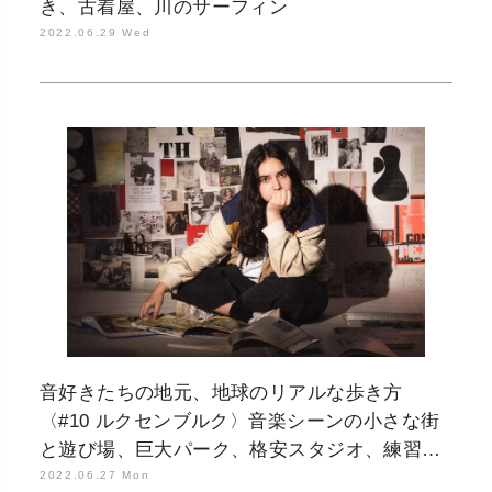
き、古着屋、川のサーフィン
2022.06.29 Wed
音好きたちの地元、地球のリアルな歩き方
〈#10 ルクセンブルク〉音楽シーンの小さな街
と遊び場、巨大パーク、格安スタジオ、練習後
のケバブ屋
2022.06.27 Mon