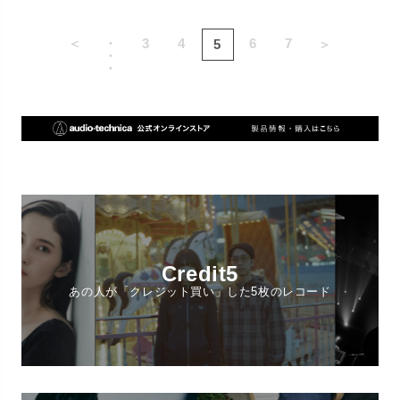
＜
・
3
4
6
7
5
＞
・
・
Credit5
あの人が「クレジット買い」した5枚のレコード