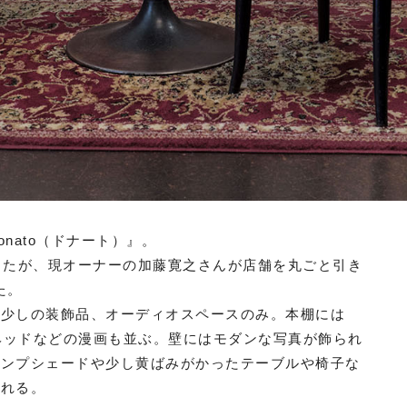
nato（ドナート）』。
ったが、現オーナーの加藤寛之さんが店舗を丸ごと引き
た。
と少しの装飾品、オーディオスペースのみ。本棚には
ンヘッドなどの漫画も並ぶ。壁にはモダンな写真が飾られ
ランプシェードや少し黄ばみがかったテーブルや椅子な
られる。