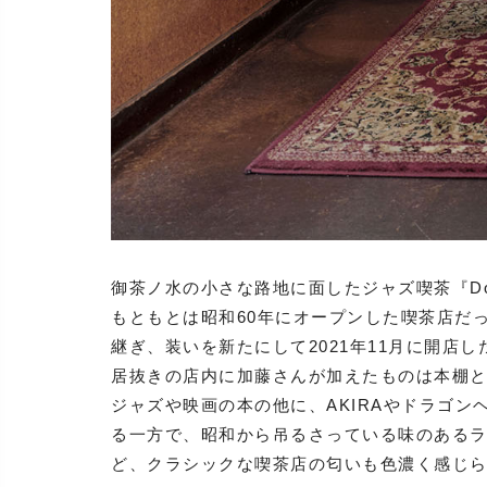
御茶ノ水の小さな路地に面したジャズ喫茶『Do
もともとは昭和60年にオープンした喫茶店だ
継ぎ、装いを新たにして2021年11月に開店し
居抜きの店内に加藤さんが加えたものは本棚
ジャズや映画の本の他に、AKIRAやドラゴ
る一方で、昭和から吊るさっている味のある
ど、クラシックな喫茶店の匂いも色濃く感じ