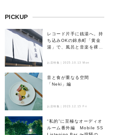
PICKUP
レコード片手に銭湯へ。持
ち込みOKの錦糸町「黄金
湯」で、風呂と音楽を裸で
浴びる
お店特集｜2025.10.13 Mon
音と食が重なる空間
「Neki」編
お店特集｜2023.12.15 Fri
“私的”に至極なオーディオ
ルーム番外編 Mobile SS
Listening Bar 〜喧騒のな