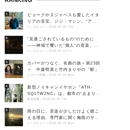
RANKING
1
ビョークやヌジャベスも愛したイタ
リアの至宝、ジジ・マシン。“アン
ビエントの巨匠”が明かす創作の原
インタビュー
｜
2026.05.28 Thu
点と、「動き」に満ちた最新作の背
2
“見過ごされているもの“のために
景
――神域で響いた“個人“の音楽。冥
丁の『赤城 夜神楽』をレポート
インタビュー
｜
2026.06.19 Fri
3
カバーがつなぐ、名曲の旅＜第23回
＞ 中森明菜と竹内まりやの「駅」
レコード情報
｜
2026.05.20 Wed
4
新型ノイキャンイヤホン『ATH-
SQ1TW2NC』は、都市の“止まり
木”になり得るーシンガーソングラ
製品情報
｜
2026.04.30 Thu
イター浮（Buoy）
5
雨の日に、音楽が少しだけよく聴こ
える理由。専門家に聞く梅雨のサウ
ンドスケープ
インタビュー
｜
2026.06.15 Mon