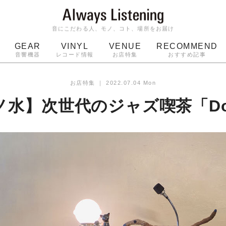
音にこだわる人、モノ、コト、場所をお届け
GEAR
VINYL
VENUE
RECOMMEND
音響機器
レコード情報
お店特集
おすすめ記事
スピーカー
ジャケット
bluetooth
アルバム
お店特集
｜
2022.07.04 Mon
ッジ
マイク
ターンテーブル
Audio-Technica
ノ水】次世代のジャズ喫茶「Don