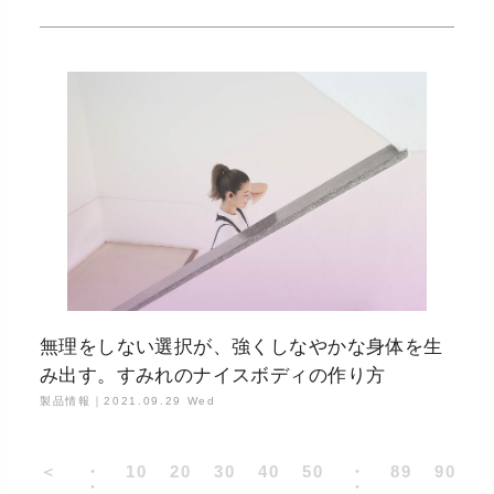
無理をしない選択が、強くしなやかな身体を生
み出す。すみれのナイスボディの作り方
製品情報｜
2021.09.29 Wed
＜
・
10
20
30
40
50
・
89
90
・
・