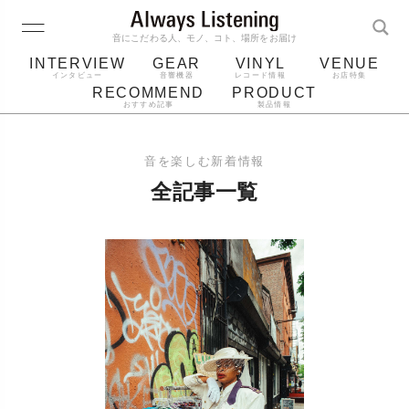
音にこだわる人、モノ、コト、場所をお届け
INTERVIEW
GEAR
VINYL
VENUE
インタビュー
音響機器
レコード情報
お店特集
RECOMMEND
PRODUCT
おすすめ記事
製品情報
レコード
プレーヤー
音質
スピーカー
音を楽しむ新着情報
ジャケット
bluetooth
アルバム
全記事一覧
レコード針