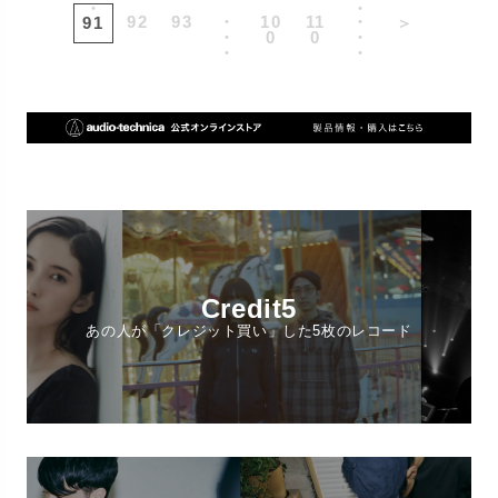
・
・
92
93
・
10
11
・
91
＞
・
0
0
・
・
・
Credit5
あの人が「クレジット買い」した5枚のレコード