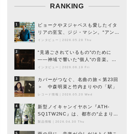
RANKING
ビョークやヌジャベスも愛したイタ
1
リアの至宝、ジジ・マシン。“アンビ
エントの巨匠”が明かす創作の原点
インタビュー
｜
2026.05.28 Thu
と、「動き」に満ちた最新作の背景
“見過ごされているもの“のために
2
――神域で響いた“個人“の音楽。冥
丁の『赤城 夜神楽』をレポート
インタビュー
｜
2026.06.19 Fri
カバーがつなぐ、名曲の旅＜第23回
3
＞ 中森明菜と竹内まりやの「駅」
レコード情報
｜
2026.05.20 Wed
新型ノイキャンイヤホン『ATH-
4
SQ1TW2NC』は、都市の“止まり
木”になり得るーシンガーソングライ
製品情報
｜
2026.04.30 Thu
ター浮（Buoy）
雨の日に、音楽が少しだけよく聴こ
5