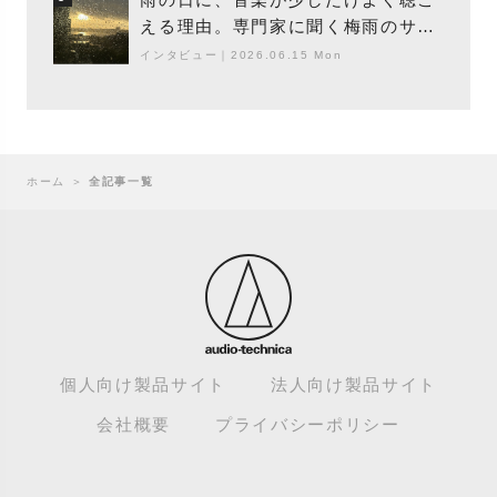
える理由。専門家に聞く梅雨のサウ
ンドスケープ
インタビュー
｜
2026.06.15 Mon
ホーム
＞
全記事一覧
個人向け製品サイト
法人向け製品サイト
会社概要
プライバシーポリシー