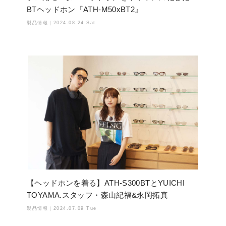
BTヘッドホン『ATH-M50xBT2』
製品情報｜
2024.08.24 Sat
【ヘッドホンを着る】ATH-S300BTとYUICHI
TOYAMA.スタッフ・森山紀福&永岡拓真
製品情報｜
2024.07.09 Tue