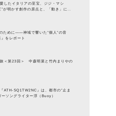
愛したイタリアの至宝、ジジ・マシ
匠”が明かす創作の原点と、「動き」に満
“のために――神域で響いた“個人“の音
楽』をレポート
旅＜第23回＞ 中森明菜と竹内まりやの
ATH-SQ1TW2NC』は、都市の“止ま
ーソングライター浮（Buoy）