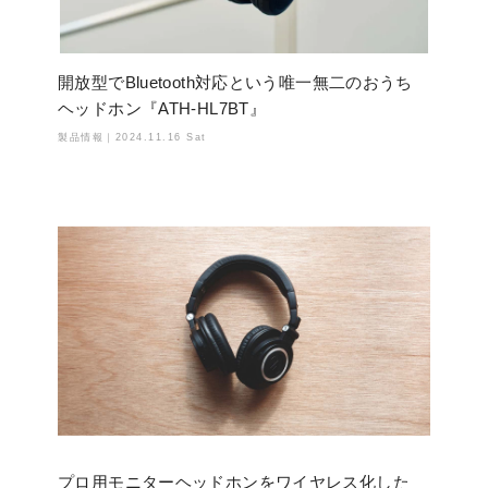
開放型でBluetooth対応という唯一無二のおうち
ヘッドホン『ATH-HL7BT』
製品情報｜
2024.11.16 Sat
プロ用モニターヘッドホンをワイヤレス化した