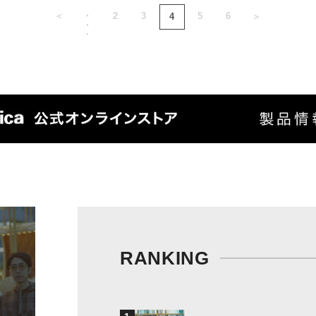
＜
・
2
3
5
6
4
＞
・
・
RANKING