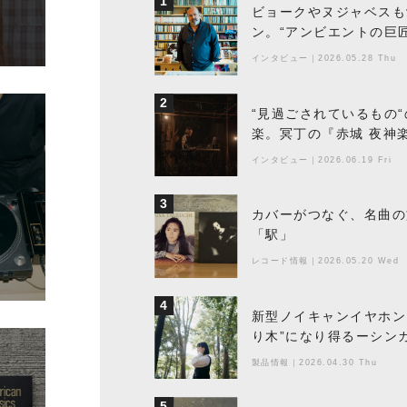
1
ビョークやヌジャベスも
ン。“アンビエントの巨
ちた最新作の背景
インタビュー
｜
2026.05.28 Thu
2
“見過ごされているもの
楽。冥丁の『赤城 夜神
インタビュー
｜
2026.06.19 Fri
3
カバーがつなぐ、名曲の
「駅」
レコード情報
｜
2026.05.20 Wed
4
新型ノイキャンイヤホン『
り木”になり得るーシンガ
製品情報
｜
2026.04.30 Thu
5