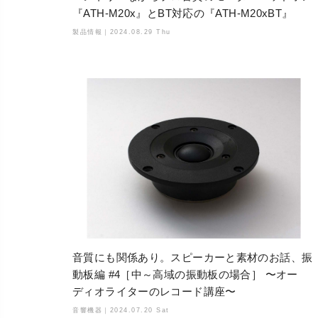
『ATH-M20x』とBT対応の『ATH-M20xBT』
製品情報｜
2024.08.29 Thu
音質にも関係あり。スピーカーと素材のお話、振
動板編 #4［中～高域の振動板の場合］ 〜オー
ディオライターのレコード講座〜
音響機器｜
2024.07.20 Sat