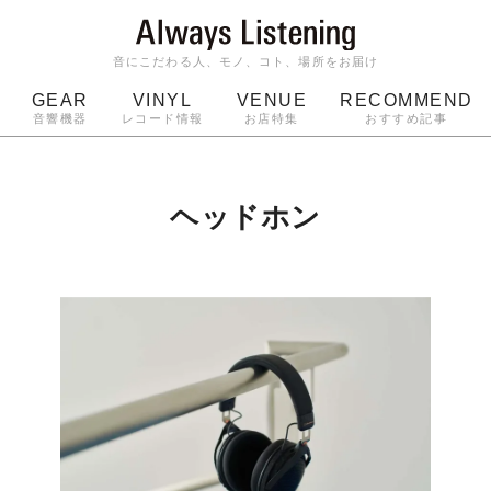
音にこだわる人、モノ、コト、場所をお届け
GEAR
VINYL
VENUE
RECOMMEND
音響機器
レコード情報
お店特集
おすすめ記事
スピーカー
ジャケット
bluetooth
アルバム
ッジ
マイク
ターンテーブル
Audio-Technica
ヘッドホン