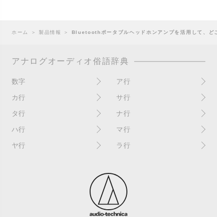
ホーム
＞
製品情報
＞
Bluetoothポータブルヘッドホンアンプを活用して、
アナログオーディオ俗語辞典
数字
ア行
10インチ
RPM(33,45)
カ行
サ行
12インチシングル
アイソレーター
書き込み
サイン
タ行
ナ行
4チャンネル
赤盤
歌詞カード
サンプラー
ターンテーブル
アセテート盤
2枚使い
ハ行
マ行
歌詞記載ジャケット
CDJ
ダイカット
頭出し
New（レコードコンディショ
ガチャ盤
ハウリング
シールド盤
マスターテンポ
ン）
ヤ行
ラ行
ダイナフレックス
EPアダプター
カットアウト
剥がれ
重量盤
マスターボリューム
New（カバーコンディショ
ダブルジャケット
汚れ
EPレコード
ライナー / ライナーノーツ
ン）
カットイン
バックスピン
シュリンク / シュリンク付き
マスタリング
チャンネル
イコライザー / EQ
ラッカー盤
角折れ / 角潰れ
パテントスリーブ
シュリンク残存
マトリックス番号
チリノイズ
インシュレーター
リイシュー / 再発
壁（壁レコ）
バトルDJ
白盤
未開封
テープ
インナースリーブ
リミックス
紙ジャケ
バトルブレイクス
針圧
ミキサー
DJコントローラー
ウォーターダメージ
ループ
カラー盤
針飛び
スクラッチ
耳
Discogs（ディスコグス）
内袋
ループ溝/ロックド・グルーヴ/