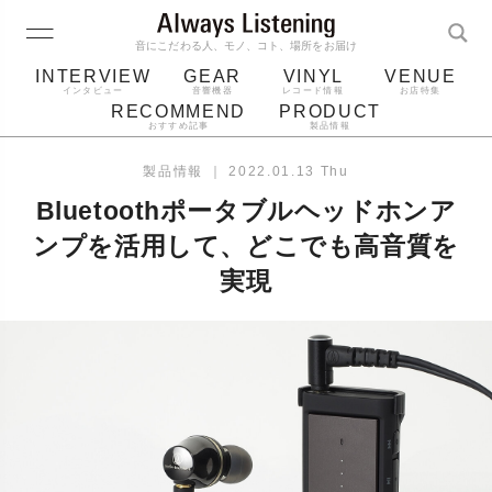
音にこだわる人、モノ、コト、場所をお届け
INTERVIEW
GEAR
VINYL
VENUE
インタビュー
音響機器
レコード情報
お店特集
RECOMMEND
PRODUCT
おすすめ記事
製品情報
レコード
プレーヤー
音質
スピーカー
製品情報
｜
2022.01.13 Thu
ジャケット
bluetooth
アルバム
Bluetoothポータブルヘッドホンア
レコード針
ンプを活用して、どこでも高音質を
実現