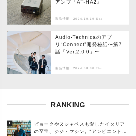
アンプ『AT-HA2』
製品情報｜2024.10.19 Sat
Audio-Technicaのアプ
リ“Connect”開発秘話〜第7
話「Ver.2.0.0」〜
製品情報｜2024.08.08 Thu
RANKING
1
ビョークやヌジャベスも愛したイタリア
の至宝、ジジ・マシン。“アンビエントの