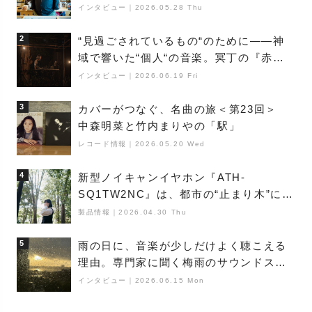
巨匠”が明かす創作の原点と、「動き」に
インタビュー
｜
2026.05.28 Thu
満ちた最新作の背景
2
“見過ごされているもの“のために――神
域で響いた“個人“の音楽。冥丁の『赤城
夜神楽』をレポート
インタビュー
｜
2026.06.19 Fri
3
カバーがつなぐ、名曲の旅＜第23回＞
中森明菜と竹内まりやの「駅」
レコード情報
｜
2026.05.20 Wed
4
新型ノイキャンイヤホン『ATH-
SQ1TW2NC』は、都市の“止まり木”にな
り得るーシンガーソングライター浮
製品情報
｜
2026.04.30 Thu
（Buoy）
5
雨の日に、音楽が少しだけよく聴こえる
理由。専門家に聞く梅雨のサウンドス
ケープ
インタビュー
｜
2026.06.15 Mon