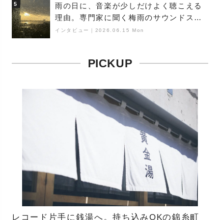
5
雨の日に、音楽が少しだけよく聴こえる
理由。専門家に聞く梅雨のサウンドス
ケープ
インタビュー
｜
2026.06.15 Mon
PICKUP
レコード片手に銭湯へ。持ち込みOKの錦糸町