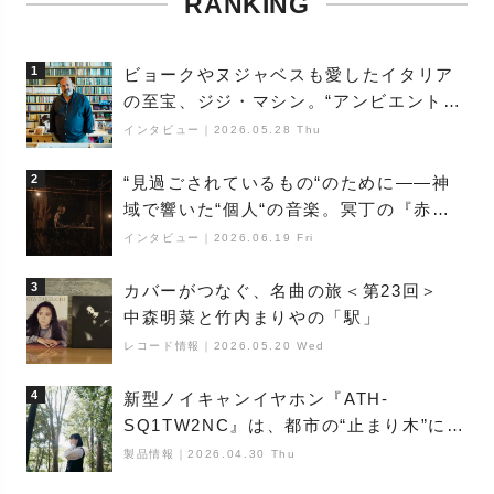
RANKING
1
ビョークやヌジャベスも愛したイタリア
の至宝、ジジ・マシン。“アンビエントの
巨匠”が明かす創作の原点と、「動き」に
インタビュー
｜
2026.05.28 Thu
満ちた最新作の背景
2
“見過ごされているもの“のために――神
域で響いた“個人“の音楽。冥丁の『赤城
夜神楽』をレポート
インタビュー
｜
2026.06.19 Fri
3
カバーがつなぐ、名曲の旅＜第23回＞
中森明菜と竹内まりやの「駅」
レコード情報
｜
2026.05.20 Wed
4
新型ノイキャンイヤホン『ATH-
SQ1TW2NC』は、都市の“止まり木”にな
り得るーシンガーソングライター浮
製品情報
｜
2026.04.30 Thu
（Buoy）