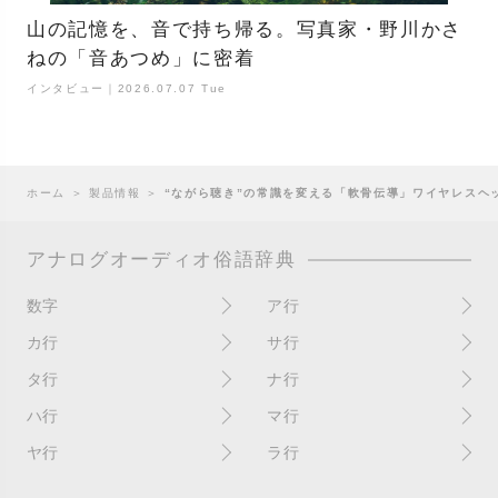
山の記憶を、音で持ち帰る。写真家・野川かさ
ねの「音あつめ」に密着
インタビュー｜2026.07.07 Tue
ホーム
＞
製品情報
＞
“ながら聴き”の常識を変える「軟骨伝導」ワイヤレスヘッド
アナログオーディオ俗語辞典
数字
ア行
10インチ
RPM(33,45)
カ行
サ行
12インチシングル
アイソレーター
書き込み
サイン
タ行
ナ行
4チャンネル
赤盤
歌詞カード
サンプラー
ターンテーブル
アセテート盤
2枚使い
ハ行
マ行
歌詞記載ジャケット
CDJ
ダイカット
頭出し
New（レコードコンディショ
ガチャ盤
ハウリング
シールド盤
マスターテンポ
ン）
ヤ行
ラ行
ダイナフレックス
EPアダプター
カットアウト
剥がれ
重量盤
マスターボリューム
New（カバーコンディショ
ダブルジャケット
汚れ
EPレコード
ライナー / ライナーノーツ
ン）
カットイン
バックスピン
シュリンク / シュリンク付き
マスタリング