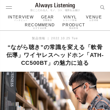
音にこだわる人、モノ、コト、場所をお届け
INTERVIEW
GEAR
VINYL
VENUE
インタビュー
音響機器
レコード情報
お店特集
RECOMMEND
PRODUCT
おすすめ記事
製品情報
レコード
プレーヤー
音質
スピーカー
製品情報
｜
2022.10.25 Tue
ジャケット
bluetooth
アルバム
“ながら聴き”の常識を変える「軟骨
レコード針
伝導」ワイヤレスヘッドホン「ATH-
CC500BT」の魅力に迫る