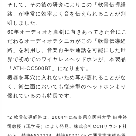
そして、その後の研究によりこの「軟骨伝導経
路」が非常に効率よく音を伝えられることが判
明しました。
60年オーディオと真剣に向きあってきた音にこ
だわるオーディオテクニカがこの「軟骨伝導経
路」を利用し、音楽再生や通話を可能にした世
界で初めてのワイヤレスヘッドホンが、本製品
「ATH-CC500BT」になります。
機器を耳穴に入れないため耳が蒸れることがな
く、衛生面においても従来型のヘッドホンより
優れているのも特長です。
*2 軟骨伝導経路は、2004年に奈良県立医科大学 細井裕
司教授（現学長）により発見。株式会社CCHサウンド社
から、特許5932228、特許6022175 の通常実施権を得