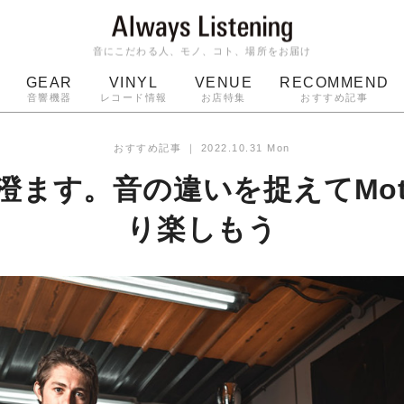
音にこだわる人、モノ、コト、場所をお届け
GEAR
VINYL
VENUE
RECOMMEND
音響機器
レコード情報
お店特集
おすすめ記事
スピーカー
ジャケット
bluetooth
アルバム
おすすめ記事
｜
2022.10.31 Mon
ッジ
マイク
ターンテーブル
Audio-Technica
澄ます。音の違いを捉えてMot
り楽しもう