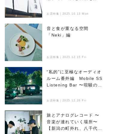
浴びる
お店特集｜2025.10.13 Mon
音と食が重なる空間
「Neki」編
お店特集｜2023.12.15 Fri
“私的”に至極なオーディオ
ルーム番外編 Mobile SS
Listening Bar 〜喧騒のな
かで音楽とお酒を楽しめ
る、新たなオアシス〜
お店特集｜2025.12.26 Fri
旅とアナログレコード 〜
音楽が連れていく場所〜
【新潟の町外れ、八千代マ