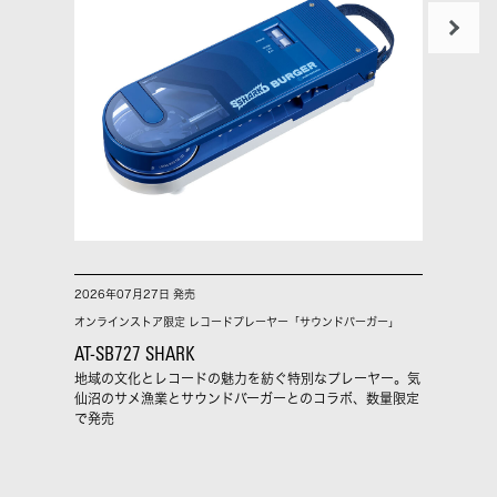
2026年07月27日 発売
2026
オンラインストア限定 レコードプレーヤー「サウンドバーガー」
USB T
AT-SB727 SHARK
ATH-
地域の文化とレコードの魅力を紡ぐ特別なプレーヤー。気
気軽で
仙沼のサメ漁業とサウンドバーガーとのコラボ、数量限定
e-C
で発売