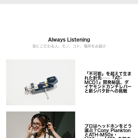
Always Listening
音にこだわる人、モノ、コト、場所をお届け
「不可能」を超えて生ま
れた針先──『AT-
MCD1』開発秘話、ダ
イヤモンドカンチレバー
と新シバタ針への挑戦
プロはヘッドホンをどう
選ぶ？Cony Plankton
とATH-M50x・