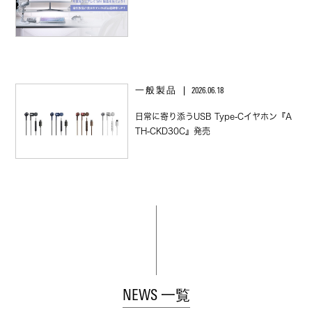
一般製品
2026.06.18
日常に寄り添うUSB Type‑Cイヤホン『A
TH‑CKD30C』発売
NEWS 一覧