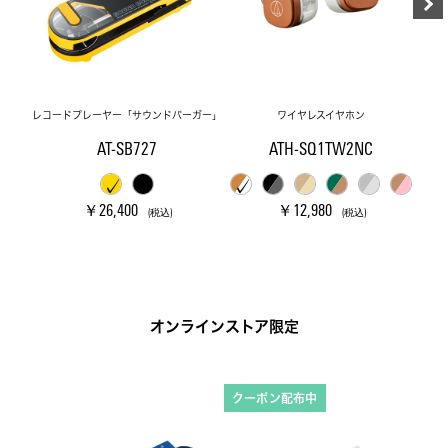
レコードプレーヤー「サウンドバーガー」
ワイヤレスイヤホン
AT-SB727
ATH-SQ1TW2NC
￥26,400
￥12,980
(税込)
(税込)
オンラインストア限定
クーポン配布中
ク