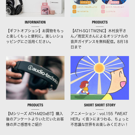
INFORMATION
PRODUCTS
【ギフトオプション】お買物をもっ
【ATH-SQ1TW2NC】木村良平さ
と楽しくもっと便利に。楽しいショ
ん／雨宮天さんによるオリジナルの
ッピングにご活用ください。
音声ガイダンスを無料配信。8月18
日まで
PRODUCTS
SHORT SHORT STORY
【Mシリーズ ATH-M20xBT】購入
アニメーション：vol.155『WEAT
後のアンケートよりいただいたお客
HER』＜音＞にまつわる、ちょっと
様の声ご感想をご紹介
不思議な世界をお楽しみください！