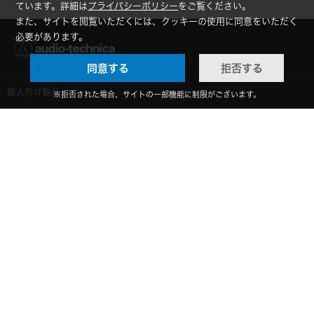
ています。詳細は
プライバシーポリシー
をご覧ください。
また、サイトを閲覧いただくには、クッキーの使用に同意をいただく
必要があります。
同意する
拒否する
個人向け製品
※拒否された場合、サイトの一部機能に制限がございます。
オンラインストア限定
法人向け製品
ヘッドホン
設備音響機器
サポート
イヤホン
カラオケ機器製品
個人向け製品サポート
お問い合わせ
マイクロホン
産業用クリーニング製品
法人向け製品サポート
その他、メディア 取材関連等のお問い合わせ
企業情報
アナログ
OEM/ODM
Global Support
株式会社オーディオテクニカ
規約・規定
AVアクセサリー
半導体レーザー応用製品
GDPRプライバシーポリシー
採用情報
特定商取引に関する法律に基づく表示