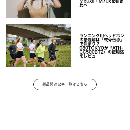
M60xa・M70xを聴き
比べ
ランニング用ヘッドホン
の最適解は「軟骨伝導」
で決まり？
080TOKYOが『ATH-
CC500BT2』の使用感
をレビュー
製品関連記事一覧はこちら