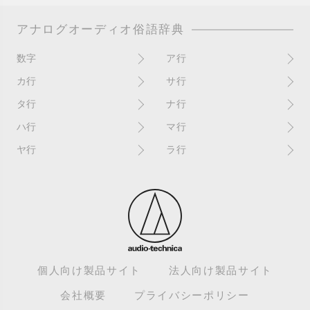
アナログオーディオ俗語辞典
数字
ア行
10インチ
RPM(33,45)
カ行
サ行
12インチシングル
アイソレーター
書き込み
サイン
タ行
ナ行
4チャンネル
赤盤
歌詞カード
サンプラー
ターンテーブル
アセテート盤
2枚使い
ハ行
マ行
歌詞記載ジャケット
CDJ
ダイカット
頭出し
New（レコードコンディショ
ガチャ盤
ハウリング
シールド盤
マスターテンポ
ン）
ヤ行
ラ行
ダイナフレックス
EPアダプター
カットアウト
剥がれ
重量盤
マスターボリューム
New（カバーコンディショ
ダブルジャケット
汚れ
EPレコード
ライナー / ライナーノーツ
ン）
カットイン
バックスピン
シュリンク / シュリンク付き
マスタリング
チャンネル
イコライザー / EQ
ラッカー盤
角折れ / 角潰れ
パテントスリーブ
シュリンク残存
マトリックス番号
チリノイズ
インシュレーター
リイシュー / 再発
壁（壁レコ）
バトルDJ
白盤
未開封
テープ
インナースリーブ
リミックス
紙ジャケ
バトルブレイクス
針圧
ミキサー
DJコントローラー
ウォーターダメージ
ループ
カラー盤
針飛び
スクラッチ
耳
Discogs（ディスコグス）
内袋
ループ溝/ロックド・グルーヴ/
ガリ
盤反り
スタビライザー
M / NM（レコードコンディ
ループ集
出音
EX（レコードコンディショ
ション）
カンパニースリーブ
パンチホール
スチレン盤
ン）
レーベルダメージ
個人向け製品サイト
法人向け製品サイト
テストプレス
M / NM（カバーコンディショ
CUE
B2B
ステッカー
EX（カバーコンディション）
ロータリーミキサー
ン）
デッドワックス
会社概要
プライバシーポリシー
キューバーン
ビートジャグリング
ステレオ
エサ箱
ロングミックス
モニター
特典付き