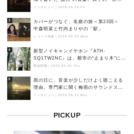
夜神楽』をレポート
インタビュー
｜
2026.06.19 Fri
3
カバーがつなぐ、名曲の旅＜第23回＞
中森明菜と竹内まりやの「駅」
レコード情報
｜
2026.05.20 Wed
4
新型ノイキャンイヤホン『ATH-
SQ1TW2NC』は、都市の“止まり木”にな
り得るーシンガーソングライター浮
製品情報
｜
2026.04.30 Thu
（Buoy）
5
雨の日に、音楽が少しだけよく聴こえる
理由。専門家に聞く梅雨のサウンドス
ケープ
インタビュー
｜
2026.06.15 Mon
PICKUP