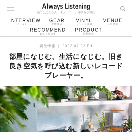
音にこだわる人、モノ、コト、場所をお届け
INTERVIEW
GEAR
VINYL
VENUE
インタビュー
音響機器
レコード情報
お店特集
RECOMMEND
PRODUCT
おすすめ記事
製品情報
レコード
プレーヤー
音質
スピーカー
製品情報
｜
2022.07.22 Fri
ジャケット
bluetooth
アルバム
部屋になじむ。生活になじむ。旧き
レコード針
良き空気を呼び込む新しいレコード
プレーヤー。