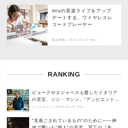
miuの音楽ライフをアップ
デートする、ワイヤレスレ
コードプレーヤー
製品情報｜2021.09.27 Mon
RANKING
1
ビョークやヌジャベスも愛したイタリア
の至宝、ジジ・マシン。“アンビエントの
巨匠”が明かす創作の原点と、「動き」に
インタビュー
｜
2026.05.28 Thu
満ちた最新作の背景
2
“見過ごされているもの“のために――神
域で響いた“個人“の音楽。冥丁の『赤城