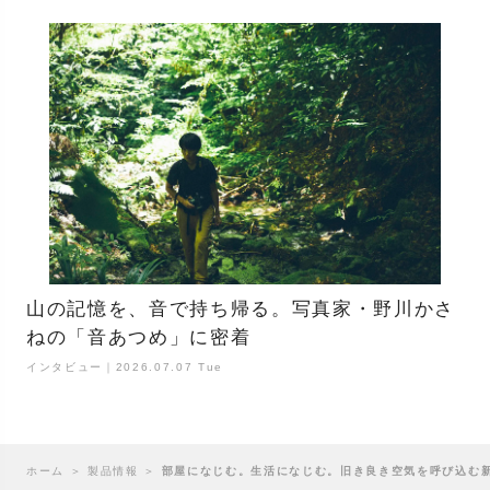
山の記憶を、音で持ち帰る。写真家・野川かさ
ねの「音あつめ」に密着
インタビュー｜2026.07.07 Tue
ホーム
＞
製品情報
＞
部屋になじむ。生活になじむ。旧き良き空気を呼び込む