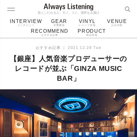
音にこだわる人、モノ、コト、場所をお届け
INTERVIEW
GEAR
VINYL
VENUE
インタビュー
音響機器
レコード情報
お店特集
RECOMMEND
PRODUCT
おすすめ記事
製品情報
レコード
プレーヤー
音質
スピーカー
おすすめ記事
｜
2021.12.28 Tue
ジャケット
bluetooth
アルバム
【銀座】人気音楽プロデューサーの
レコード針
レコードが並ぶ「GINZA MUSIC
BAR」