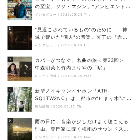
の至宝、ジジ・マシン。“アンビエントの
巨匠”が明かす創作の原点と、「動き」に
インタビュー
｜
2026.05.28 Thu
満ちた最新作の背景
2
“見過ごされているもの“のために――神
域で響いた“個人“の音楽。冥丁の『赤城
夜神楽』をレポート
インタビュー
｜
2026.06.19 Fri
3
カバーがつなぐ、名曲の旅＜第23回＞
中森明菜と竹内まりやの「駅」
レコード情報
｜
2026.05.20 Wed
4
新型ノイキャンイヤホン『ATH-
SQ1TW2NC』は、都市の“止まり木”にな
り得るーシンガーソングライター浮
製品情報
｜
2026.04.30 Thu
（Buoy）
5
雨の日に、音楽が少しだけよく聴こえる
理由。専門家に聞く梅雨のサウンドス
ケープ
インタビュー
｜
2026.06.15 Mon