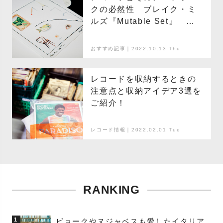
クの必然性 ブレイク・ミ
ルズ『Mutable Set』
アートワーク＝エミリオ・
ヴィラルバ
おすすめ記事｜2022.10.13 Thu
レコードを収納するときの
注意点と収納アイデア3選を
ご紹介！
レコード情報｜2022.02.01 Tue
RANKING
1
ビョークやヌジャベスも愛したイタリア