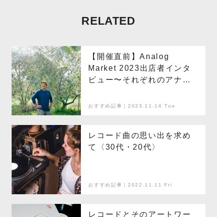
RELATED
【開催直前】Analog
Market 2023出店者インタ
ビュー〜それぞれのアナロ
グと明日の行方〜「Green
Basket Japan」編
おすすめ記事｜2023.11.14 Tue
レコード曲の思い出を求め
て〈30代・20代〉
おすすめ記事｜2022.11.11 Fri
レコードとそのアートワー