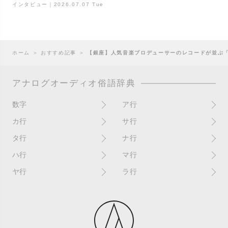
インタビュー｜2026.07.07 Tue
ホーム
＞
おすすめ記事
＞
【銀座】人気音楽プロデューサーのレコードが並ぶ「GIN
アナログオーディオ俗語辞典
数字
ア行
10インチ
RPM(33,45)
カ行
サ行
12インチシングル
アイソレーター
書き込み
サイン
タ行
ナ行
4チャンネル
赤盤
歌詞カード
サンプラー
ターンテーブル
アセテート盤
2枚使い
ハ行
マ行
歌詞記載ジャケット
CDJ
ダイカット
頭出し
New（レコードコンディショ
ガチャ盤
ハウリング
シールド盤
マスターテンポ
ン）
ヤ行
ラ行
ダイナフレックス
EPアダプター
カットアウト
剥がれ
重量盤
マスターボリューム
New（カバーコンディショ
ダブルジャケット
汚れ
EPレコード
ライナー / ライナーノーツ
ン）
カットイン
バックスピン
シュリンク / シュリンク付き
マスタリング
チャンネル
イコライザー / EQ
ラッカー盤
角折れ / 角潰れ
パテントスリーブ
シュリンク残存
マトリックス番号
チリノイズ
インシュレーター
リイシュー / 再発
壁（壁レコ）
バトルDJ
白盤
未開封
テープ
インナースリーブ
リミックス
紙ジャケ
バトルブレイクス
針圧
ミキサー