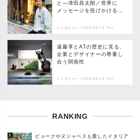
と―津田昌太朗／世界に
メッセージを投げかける女
性アーティストたち
インタビュー｜2019.09.19 Thu
遠藤享とATの歴史に見る、
企業とデザイナーの尊重し
合う関係性
インタビュー｜2019.09.19 Thu
RANKING
1
ビョークやヌジャベスも愛したイタリア