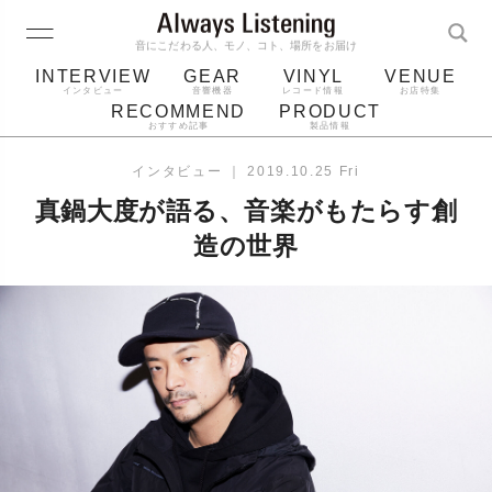
音にこだわる人、モノ、コト、場所をお届け
INTERVIEW
GEAR
VINYL
VENUE
インタビュー
音響機器
レコード情報
お店特集
RECOMMEND
PRODUCT
おすすめ記事
製品情報
レコード
プレーヤー
音質
スピーカー
インタビュー
｜
2019.10.25 Fri
ジャケット
bluetooth
アルバム
真鍋大度が語る、音楽がもたらす創
レコード針
造の世界