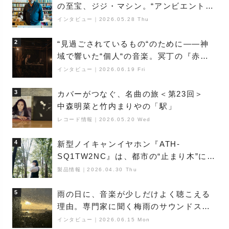
の至宝、ジジ・マシン。“アンビエントの
巨匠”が明かす創作の原点と、「動き」に
インタビュー
｜
2026.05.28 Thu
満ちた最新作の背景
2
“見過ごされているもの“のために――神
域で響いた“個人“の音楽。冥丁の『赤城
夜神楽』をレポート
インタビュー
｜
2026.06.19 Fri
3
カバーがつなぐ、名曲の旅＜第23回＞
中森明菜と竹内まりやの「駅」
レコード情報
｜
2026.05.20 Wed
4
新型ノイキャンイヤホン『ATH-
SQ1TW2NC』は、都市の“止まり木”にな
り得るーシンガーソングライター浮
製品情報
｜
2026.04.30 Thu
（Buoy）
5
雨の日に、音楽が少しだけよく聴こえる
理由。専門家に聞く梅雨のサウンドス
ケープ
インタビュー
｜
2026.06.15 Mon