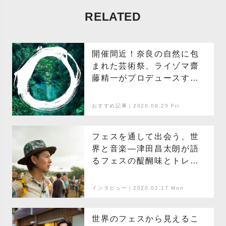
RELATED
開催間近！奈良の自然に包
まれた芸術祭、ライゾマ齋
藤精一がプロデュースする
＜MIND TRAIL 奥大和 心の
なかの美術館＞
おすすめ記事｜2020.09.25 Fri
フェスを通して出会う、世
界と音楽―津田昌太朗が語
るフェスの醍醐味とトレン
ド予測
インタビュー｜2020.02.17 Mon
世界のフェスから見えるこ