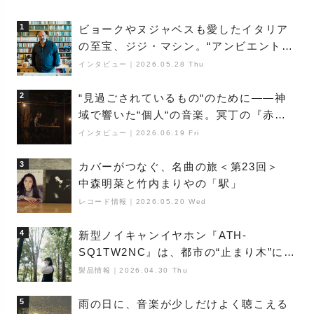
1
ビョークやヌジャベスも愛したイタリア
の至宝、ジジ・マシン。“アンビエントの
巨匠”が明かす創作の原点と、「動き」に
インタビュー
｜
2026.05.28 Thu
満ちた最新作の背景
2
“見過ごされているもの“のために――神
域で響いた“個人“の音楽。冥丁の『赤城
夜神楽』をレポート
インタビュー
｜
2026.06.19 Fri
3
カバーがつなぐ、名曲の旅＜第23回＞
中森明菜と竹内まりやの「駅」
レコード情報
｜
2026.05.20 Wed
4
新型ノイキャンイヤホン『ATH-
SQ1TW2NC』は、都市の“止まり木”にな
り得るーシンガーソングライター浮
製品情報
｜
2026.04.30 Thu
（Buoy）
5
雨の日に、音楽が少しだけよく聴こえる