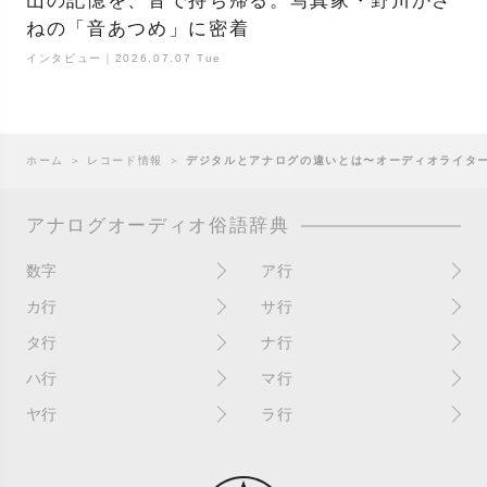
山の記憶を、音で持ち帰る。写真家・野川かさ
ねの「音あつめ」に密着
インタビュー｜2026.07.07 Tue
ホーム
＞
レコード情報
＞
デジタルとアナログの違いとは〜オーディオライタ
アナログオーディオ俗語辞典
数字
ア行
10インチ
RPM(33,45)
カ行
サ行
12インチシングル
アイソレーター
書き込み
サイン
タ行
ナ行
4チャンネル
赤盤
歌詞カード
サンプラー
ターンテーブル
アセテート盤
2枚使い
ハ行
マ行
歌詞記載ジャケット
CDJ
ダイカット
頭出し
New（レコードコンディショ
ガチャ盤
ハウリング
シールド盤
マスターテンポ
ン）
ヤ行
ラ行
ダイナフレックス
EPアダプター
カットアウト
剥がれ
重量盤
マスターボリューム
New（カバーコンディショ
ダブルジャケット
汚れ
EPレコード
ライナー / ライナーノーツ
ン）
カットイン
バックスピン
シュリンク / シュリンク付き
マスタリング
チャンネル
イコライザー / EQ
ラッカー盤
角折れ / 角潰れ
パテントスリーブ
シュリンク残存
マトリックス番号