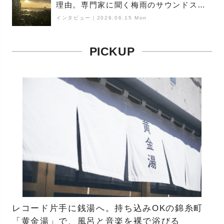
理由。専門家に聞く梅雨のサウンドス
ケープ
インタビュー
｜
2026.06.15 Mon
PICKUP
レコード片手に銭湯へ。持ち込みOKの錦糸町
「黄金湯」で、風呂と音楽を裸で浴びる