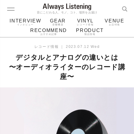
音にこだわる人、モノ、コト、場所をお届け
INTERVIEW
GEAR
VINYL
VENUE
インタビュー
音響機器
レコード情報
お店特集
RECOMMEND
PRODUCT
おすすめ記事
製品情報
レコード
プレーヤー
音質
スピーカー
レコード情報
｜
2023.07.12 Wed
ジャケット
bluetooth
アルバム
デジタルとアナログの違いとは
レコード針
〜オーディオライターのレコード講
座〜