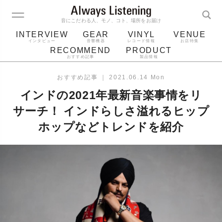
音にこだわる人、モノ、コト、場所をお届け
INTERVIEW
GEAR
VINYL
VENUE
インタビュー
音響機器
レコード情報
お店特集
RECOMMEND
PRODUCT
おすすめ記事
製品情報
レコード
プレーヤー
音質
スピーカー
おすすめ記事
｜
2021.06.14 Mon
ジャケット
bluetooth
アルバム
インドの2021年最新音楽事情をリ
レコード針
サーチ！ インドらしさ溢れるヒップ
ホップなどトレンドを紹介