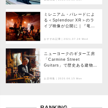
ミレニアム・パレードによ
る＜Splendour XR＞のラ
イブ映像が公開に｜『竜と
そばかすの姫』主題歌“U”は
チャートを席巻中
おすすめ記事｜2021.07.28 Wed
ニューヨークのギター工房
「Carmine Street
Guitars」で歴史ある建物の
廃材に命を吹き込む職人た
ち
お店特集｜2020.06.15 Mon
RANKING