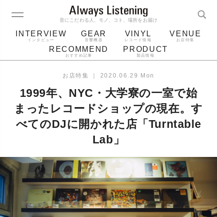
音にこだわる人、モノ、コト、場所をお届け
INTERVIEW
GEAR
VINYL
VENUE
インタビュー
音響機器
レコード情報
お店特集
RECOMMEND
PRODUCT
おすすめ記事
製品情報
レコード
プレーヤー
音質
スピーカー
お店特集
｜
2020.06.29 Mon
ジャケット
bluetooth
アルバム
1999年、NYC・大学寮の一室で始
レコード針
まったレコードショップの現在。す
べてのDJに開かれた店「Turntable
Lab」