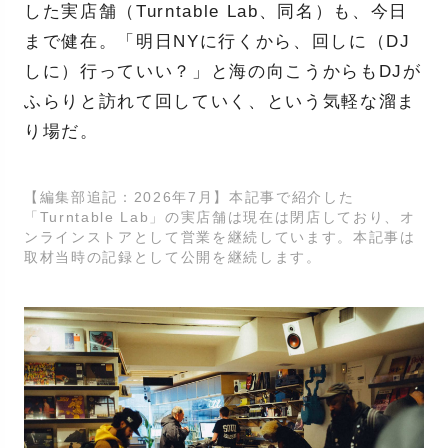
した実店舗（Turntable Lab、同名）も、今日
まで健在。「明日NYに行くから、回しに（DJ
しに）行っていい？」と海の向こうからもDJが
ふらりと訪れて回していく、という気軽な溜ま
り場だ。
【編集部追記：2026年7月】本記事で紹介した
「Turntable Lab」の実店舗は現在は閉店しており、オ
ンラインストアとして営業を継続しています。本記事は
取材当時の記録として公開を継続します。