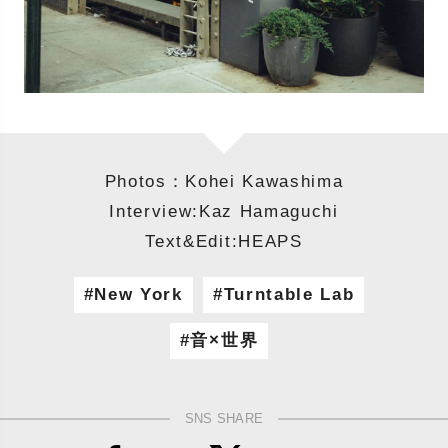
Photos：Kohei Kawashima
Interview:Kaz Hamaguchi
Text&Edit:HEAPS
New York
Turntable Lab
音×世界
SNS SHARE