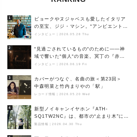
1
ビョークやヌジャベスも愛したイタリア
の至宝、ジジ・マシン。“アンビエントの
巨匠”が明かす創作の原点と、「動き」に
インタビュー
｜
2026.05.28 Thu
満ちた最新作の背景
2
“見過ごされているもの“のために――神
域で響いた“個人“の音楽。冥丁の『赤城
夜神楽』をレポート
インタビュー
｜
2026.06.19 Fri
3
カバーがつなぐ、名曲の旅＜第23回＞
中森明菜と竹内まりやの「駅」
レコード情報
｜
2026.05.20 Wed
4
新型ノイキャンイヤホン『ATH-
SQ1TW2NC』は、都市の“止まり木”にな
り得るーシンガーソングライター浮
製品情報
｜
2026.04.30 Thu
（Buoy）