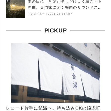
5
雨の日に、音楽が少しだけよく聴こえる
理由。専門家に聞く梅雨のサウンドス
ケープ
インタビュー
｜
2026.06.15 Mon
PICKUP
レコード片手に銭湯へ。持ち込みOKの錦糸町