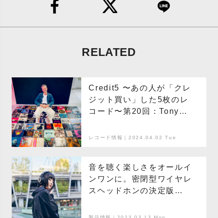
RELATED
Credit5 〜あの人が「クレ
ジット買い」した5枚のレ
コード〜第20回：Tony
Higgins
レコード情報｜2024.04.02 Tue
音を聴く楽しさをオールイ
ンワンに。密閉型ワイヤレ
スヘッドホンの決定版
「ATH-M50xBT2」。
製品情報｜2023.03.13 Mon