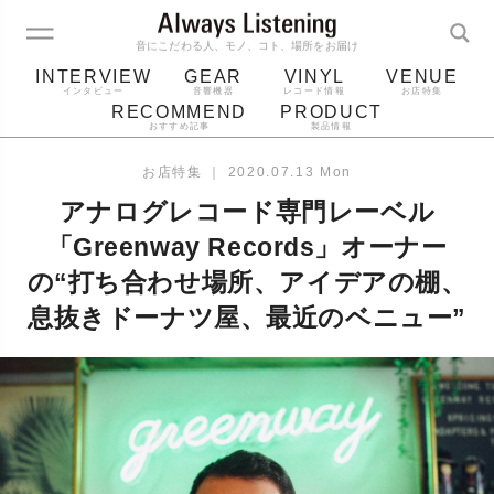
音にこだわる人、モノ、コト、場所をお届け
INTERVIEW
GEAR
VINYL
VENUE
インタビュー
音響機器
レコード情報
お店特集
RECOMMEND
PRODUCT
おすすめ記事
製品情報
レコード
プレーヤー
音質
スピーカー
お店特集
｜
2020.07.13 Mon
ジャケット
bluetooth
アルバム
アナログレコード専門レーベル
レコード針
「Greenway Records」オーナー
の“打ち合わせ場所、アイデアの棚、
息抜きドーナツ屋、最近のベニュー”