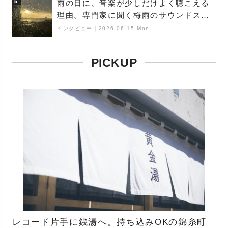
5
雨の日に、音楽が少しだけよく聴こえる
理由。専門家に聞く梅雨のサウンドス
ケープ
インタビュー
｜
2026.06.15 Mon
PICKUP
レコード片手に銭湯へ。持ち込みOKの錦糸町