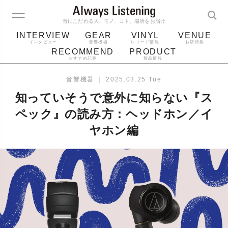
音にこだわる人、モノ、コト、場所をお届け
INTERVIEW
GEAR
VINYL
VENUE
インタビュー
音響機器
レコード情報
お店特集
RECOMMEND
PRODUCT
おすすめ記事
製品情報
レコード
プレーヤー
音質
スピーカー
音響機器
｜
2025.03.25 Tue
ジャケット
bluetooth
アルバム
知っていそうで意外に知らない『ス
レコード針
ペック』の読み方：ヘッドホン／イ
ヤホン編