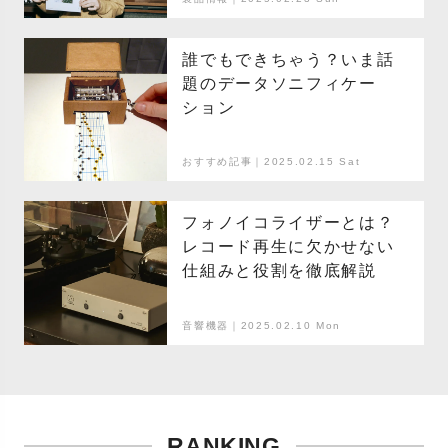
「ATN3600LC」
「ATN3600LE」の魅力
誰でもできちゃう？いま話
@QUATTRO LABO編
題のデータソニフィケー
ション
おすすめ記事｜2025.02.15 Sat
フォノイコライザーとは？
レコード再生に欠かせない
仕組みと役割を徹底解説
音響機器｜2025.02.10 Mon
RANKING