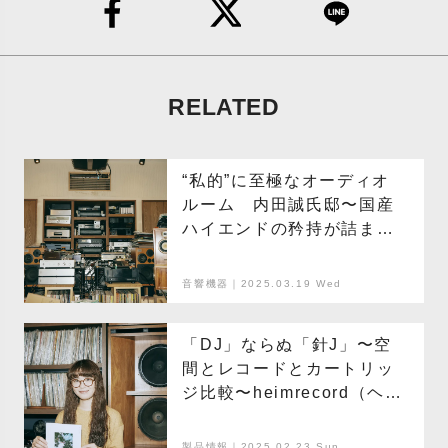
RELATED
“私的”に至極なオーディオ
ルーム 内田誠氏邸〜国産
ハイエンドの矜持が詰まっ
た都会の秘境〜
音響機器｜2025.03.19 Wed
「DJ」ならぬ「針J」〜空
間とレコードとカートリッ
ジ比較〜heimrecord（ヘイ
ムラコルト）と聴く、新
カートリッジ
製品情報｜2025.02.23 Sun