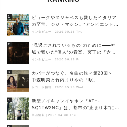
1
ビョークやヌジャベスも愛したイタリア
の至宝、ジジ・マシン。“アンビエントの
巨匠”が明かす創作の原点と、「動き」に
インタビュー
｜
2026.05.28 Thu
満ちた最新作の背景
2
“見過ごされているもの“のために――神
域で響いた“個人“の音楽。冥丁の『赤城
夜神楽』をレポート
インタビュー
｜
2026.06.19 Fri
3
カバーがつなぐ、名曲の旅＜第23回＞
中森明菜と竹内まりやの「駅」
レコード情報
｜
2026.05.20 Wed
4
新型ノイキャンイヤホン『ATH-
SQ1TW2NC』は、都市の“止まり木”にな
り得るーシンガーソングライター浮
製品情報
｜
2026.04.30 Thu
（Buoy）